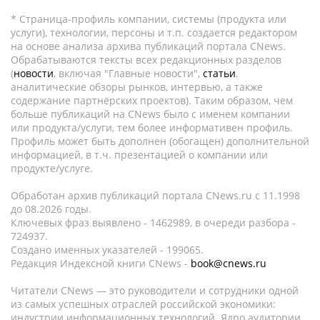
* Страница-профиль компании, системы (продукта или
услуги), технологии, персоны и т.п. создается редактором
на основе анализа архива публикаций портала CNews.
Обрабатываются тексты всех редакционных разделов
(
новости
, включая "Главные новости",
статьи
,
аналитические обзоры рынков, интервью, а также
содержание партнёрских проектов). Таким образом, чем
больше публикаций на CNews было с именем компании
или продукта/услуги, тем более информативен профиль.
Профиль может быть дополнен (обогащен) дополнительной
информацией, в т.ч. презентацией о компании или
продукте/услуге.
Обработан архив публикаций портала CNews.ru c 11.1998
до 08.2026 годы.
Ключевых фраз выявлено - 1462989, в очереди разбора -
724937.
Создано именных указателей - 199065.
Редакция Индексной книги CNews -
book@cnews.ru
Читатели CNews — это руководители и сотрудники одной
из самых успешных отраслей российской экономики:
индустрии информационных технологий. Ядро аудитории