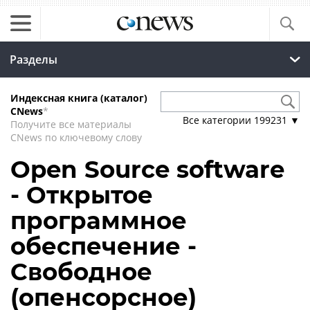
Разделы
Индексная книга (каталог)
CNews
*
Все категории
199231
▼
Получите все материалы
CNews по ключевому слову
Open Source software
- Открытое
программное
обеспечение -
Свободное
(опенсорсное)