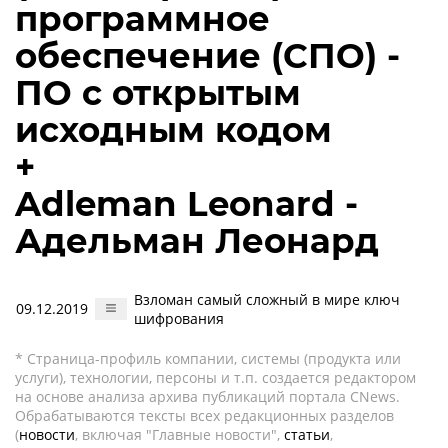
программное
обеспечение (СПО) -
ПО с открытым
исходным кодом
+
Adleman Leonard -
Адельман Леонард
Взломан самый сложный в мире ключ
09.12.2019
шифрования
* Страница-профиль компании, системы (продукта или
услуги), технологии, персоны и т.п. создается редактором
на основе анализа архива публикаций портала CNews.
Обрабатываются тексты всех редакционных разделов
(
новости
, включая "Главные новости",
статьи
,