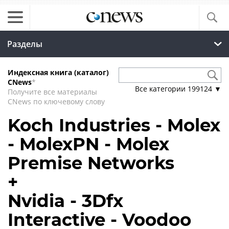
Разделы
Индексная книга (каталог)
CNews
*
Все категории
199124
▼
Получите все материалы
CNews по ключевому слову
Koch Industries - Molex
- MolexPN - Molex
Premise Networks
+
Nvidia - 3Dfx
Interactive - Voodoo