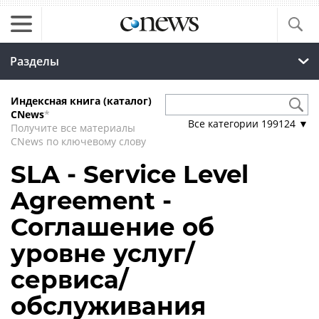
Разделы
Индексная книга (каталог)
CNews
*
Все категории
199124
▼
Получите все материалы
CNews по ключевому слову
SLA - Service Level
Agreement -
Соглашение об
уровне услуг/
сервиса/
обслуживания