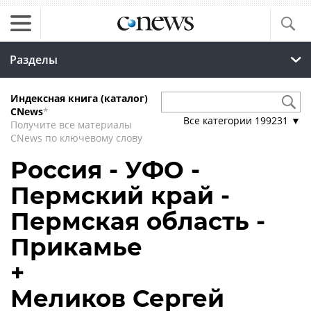
Разделы
Индексная книга (каталог)
CNews
*
Все категории
199231
▼
Получите все материалы
CNews по ключевому слову
Россия - УФО -
Пермский край -
Пермская область -
Прикамье
+
Меликов Сергей