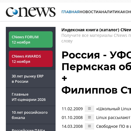
ГЛАВНАЯ
НОВОСТИ
АНАЛИТИКА
КО
Индексная книга (каталог) CNe
Получите все материалы CNews 
CNews FORUM
слову
12 ноября
Россия - УФ
CNews AWARDS
12 ноября
Пермская об
+
30 лет рынку ERP
в России
Филиппов С
Главные
ИТ-сценарии
2026
11.02.2009
«Школьный Linux
10 лет российского
01.10.2008
Linux рассылают
бэкапа
14.03.2008
Свободное ПО в
Российские ПАКи