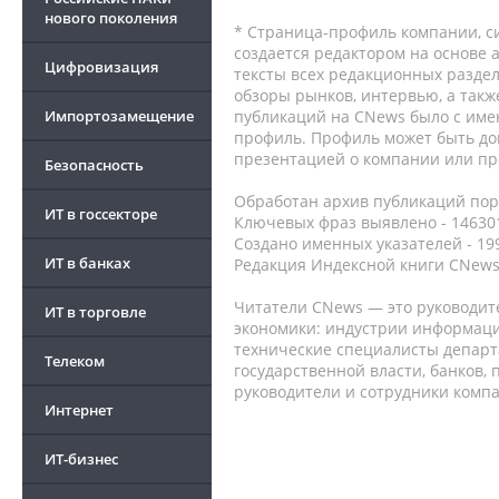
нового поколения
* Страница-профиль компании, сис
создается редактором на основе
Цифровизация
тексты всех редакционных раздел
обзоры рынков, интервью, а такж
Импортозамещение
публикаций на CNews было с име
профиль. Профиль может быть до
презентацией о компании или про
Безопасность
Обработан архив публикаций порт
ИТ в госсекторе
Ключевых фраз выявлено - 146301
Создано именных указателей - 19
ИТ в банках
Редакция Индексной книги CNews
Читатели CNews — это руководит
ИТ в торговле
экономики: индустрии информаци
технические специалисты депар
Телеком
государственной власти, банков,
руководители и сотрудники комп
Интернет
ИТ-бизнес