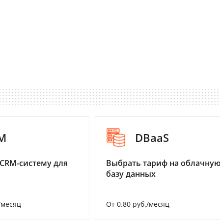
M
DBaaS
CRM-систему для
Выбрать тариф на облачну
базу данных
/месяц
От 0.80 руб./месяц