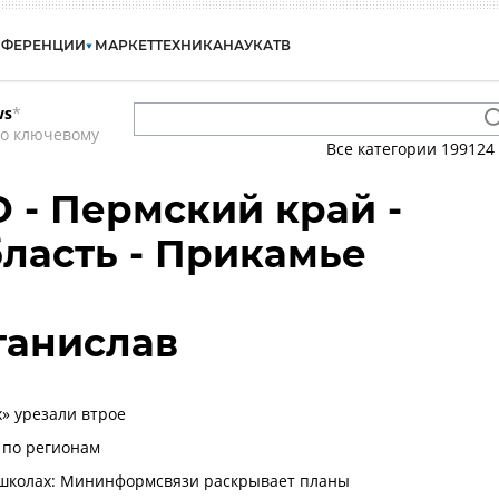
НФЕРЕНЦИИ
МАРКЕТ
ТЕХНИКА
НАУКА
ТВ
ws
*
по ключевому
Все категории
199124
О - Пермский край -
ласть - Прикамье
танислав
» урезали втрое
 по регионам
 школах: Мининформсвязи раскрывает планы