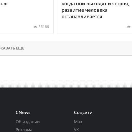
нью
когда они выходят из строя,
развитие человека
останавливается
36166
КАЗАТЬ ЕЩЕ
CNews
Соцсети
Об издании
Max
Реклама
VK