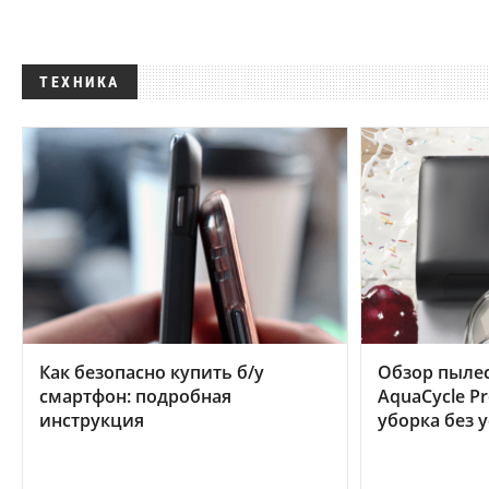
ТЕХНИКА
Как безопасно купить б/у
Обзор пылес
смартфон: подробная
AquaCycle Pr
инструкция
уборка без 