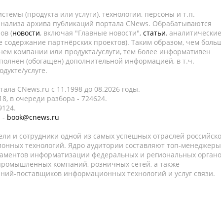
темы (продукта или услуги), технологии, персоны и т.п.
 анализа архива публикаций портала CNews. Обрабатываются
ов (
новости
, включая "Главные новости",
статьи
, аналитически
е содержание партнёрских проектов). Таким образом, чем боль
нем компании или продукта/услуги, тем более информативен
полнен (обогащен) дополнительной информацией, в т.ч.
дукте/услуге.
ала CNews.ru c 11.1998 до 08.2026 годы.
8, в очереди разбора - 724624.
9124.
 -
book@cnews.ru
ели и сотрудники одной из самых успешных отраслей российск
онных технологий. Ядро аудитории составляют топ-менеджеры
таментов информатизации федеральных и региональных орган
 промышленных компаний, розничных сетей, а также
аний-поставщиков информационных технологий и услуг связи.