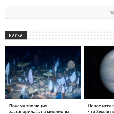
ПО
НАУКА
Почему эволюция
Новое иссле
застопорилась на миллионы
что Земля п