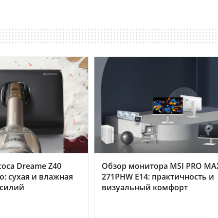
оса Dreame Z40
Обзор монитора MSI PRO MA
o: сухая и влажная
271PHW E14: практичность и
усилий
визуальный комфорт