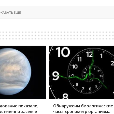
КАЗАТЬ ЕЩЕ
дование показало,
Обнаружены биологические
остепенно заселяет
часы-хронометр организма 