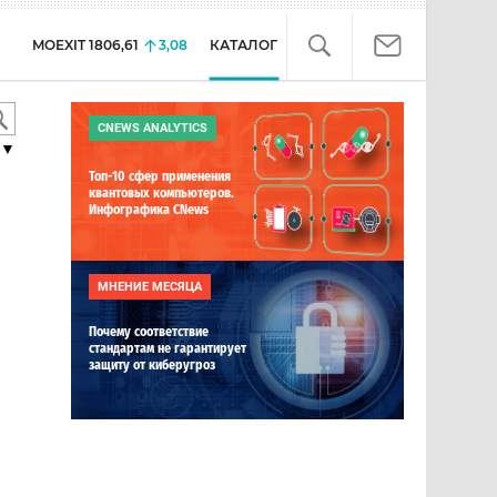
MOEXIT
1806,61
3,08
КАТАЛОГ
CNEWS ANALYTICS
▼
Топ-10 сфер применения
квантовых компьютеров.
Инфографика CNews
МНЕНИЕ МЕСЯЦА
Почему соответствие
стандартам не гарантирует
защиту от киберугроз