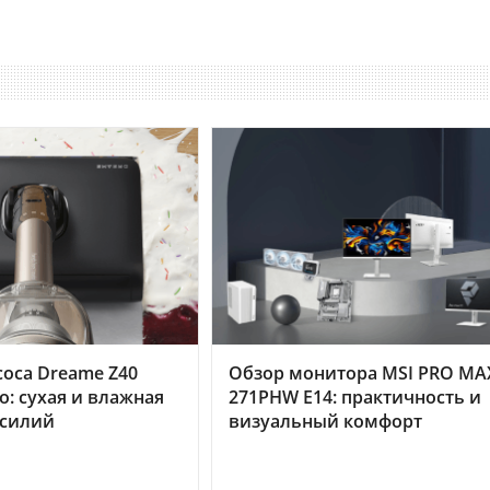
оса Dreame Z40
Обзор монитора MSI PRO MA
o: сухая и влажная
271PHW E14: практичность и
усилий
визуальный комфорт