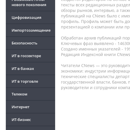
нового поколения
тексты всех редакционных раздел
обзоры рынков, интервью, а такж
публикаций на CNews было с име
Цифровизация
профиль. Профиль может быть до
презентацией о компании или про
Импортозамещение
Обработан архив публикаций порт
Безопасность
Ключевых фраз выявлено - 146300
Создано именных указателей - 19
Редакция Индексной книги CNews
ИТ в госсекторе
Читатели CNews — это руководит
ИТ в банках
экономики: индустрии информаци
технические специалисты депар
ИТ в торговле
государственной власти, банков,
руководители и сотрудники комп
Телеком
Интернет
ИТ-бизнес