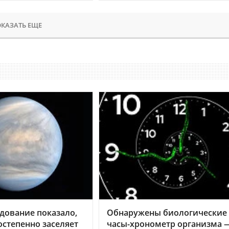
КАЗАТЬ ЕЩЕ
дование показало,
Обнаружены биологические
остепенно заселяет
часы-хронометр организма 