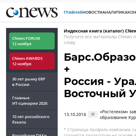
ГЛАВНАЯ
НОВОСТИ
АНАЛИТИКА
КО
Индексная книга (каталог) CNe
Получите все материалы CNews 
CNews FORUM
слову
12 ноября
Барс.Образ
CNews AWARDS
12 ноября
+
Россия - Ура
30 лет рынку ERP
в России
Восточный 
Главные
ИТ-сценарии
2026
«Ростелеком» за
13.10.2014
10 лет российского
образование Кур
бэкапа
* Страница-профиль компании, сис
создается редактором на основе
Российские ПАКи