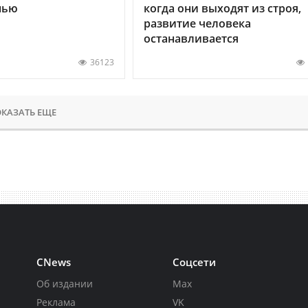
нью
когда они выходят из строя,
развитие человека
останавливается
36123
КАЗАТЬ ЕЩЕ
CNews
Соцсети
Об издании
Max
Реклама
VK