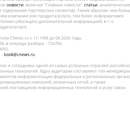
ов (
новости
, включая "Главные новости",
статьи
, аналитически
е содержание партнёрских проектов). Таким образом, чем боль
нем компании или продукта/услуги, тем более информативен
полнен (обогащен) дополнительной информацией, в т.ч.
дукте/услуге.
ала CNews.ru c 11.1998 до 08.2026 годы.
8, в очереди разбора - 724706.
9092.
 -
book@cnews.ru
ели и сотрудники одной из самых успешных отраслей российск
онных технологий. Ядро аудитории составляют топ-менеджеры
таментов информатизации федеральных и региональных орган
 промышленных компаний, розничных сетей, а также
аний-поставщиков информационных технологий и услуг связи.