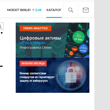
MOEXIT
1806,61
3,08
КАТАЛОГ
CNEWS ANALYTICS
▼
Цифровые активы
«Росатома».
Инфографика CNews
-
МНЕНИЕ МЕСЯЦА
Почему соответствие
стандартам не гарантирует
защиту от киберугроз