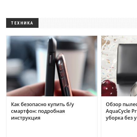
ТЕХНИКА
Как безопасно купить б/у
Обзор пылес
смартфон: подробная
AquaCycle Pr
инструкция
уборка без 