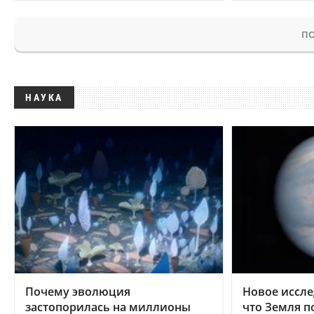
ПО
НАУКА
Почему эволюция
Новое иссле
застопорилась на миллионы
что Земля п