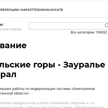
НФЕРЕНЦИИ
МАРКЕТ
ТЕХНИКА
НАУКА
ТВ
ws
*
по ключевому
Все категории
199092
ование
льские горы - Зауралье 
Урал
вершил работы по модернизации системы «Электронное
ганской области»
темы (продукта или услуги), технологии, персоны и т.п.
 анализа архива публикаций портала CNews. Обрабатываются