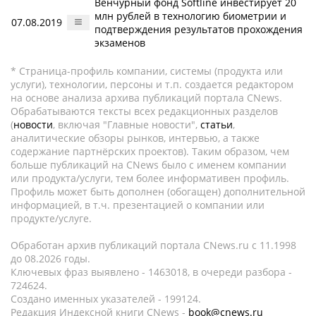
Венчурный фонд Softline инвестирует 20
млн рублей в технологию биометрии и
07.08.2019
подтверждения результатов прохождения
экзаменов
* Страница-профиль компании, системы (продукта или
услуги), технологии, персоны и т.п. создается редактором
на основе анализа архива публикаций портала CNews.
Обрабатываются тексты всех редакционных разделов
(
новости
, включая "Главные новости",
статьи
,
аналитические обзоры рынков, интервью, а также
содержание партнёрских проектов). Таким образом, чем
больше публикаций на CNews было с именем компании
или продукта/услуги, тем более информативен профиль.
Профиль может быть дополнен (обогащен) дополнительной
информацией, в т.ч. презентацией о компании или
продукте/услуге.
Обработан архив публикаций портала CNews.ru c 11.1998
до 08.2026 годы.
Ключевых фраз выявлено - 1463018, в очереди разбора -
724624.
Создано именных указателей - 199124.
Редакция Индексной книги CNews -
book@cnews.ru