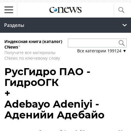
Разделы
Индексная книга (каталог)
CNews
*
Все категории
199124
▼
Получите все материалы
CNews по ключевому слову
РусГидро ПАО -
ГидроОГК
+
Adebayo Adeniyi -
Аденийи Адебайо