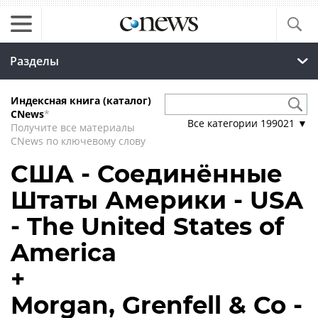
Разделы
Индексная книга (каталог)
CNews
*
Все категории
199021
▼
Получите все материалы
CNews по ключевому слову
США - Соединённые
Штаты Америки - USA
- The United States of
America
+
Morgan, Grenfell & Co -