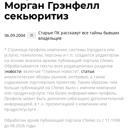
Морган Грэнфелл
секьюритиз
Старые ПК расскажут все тайны бывших
06.09.2004
владельцев
* Страница-профиль компании, системы (продукта или
услуги), технологии, персоны и т.п. создается редактором
на основе анализа архива публикаций портала CNews.
Обрабатываются тексты всех редакционных разделов
(
новости
, включая "Главные новости",
статьи
,
аналитические обзоры рынков, интервью, а также
содержание партнёрских проектов). Таким образом, чем
больше публикаций на CNews было с именем компании
или продукта/услуги, тем более информативен профиль.
Профиль может быть дополнен (обогащен) дополнительной
информацией, в т.ч. презентацией о компании или
продукте/услуге.
Обработан архив публикаций портала CNews.ru c 11.1998
до 08.2026 годы.