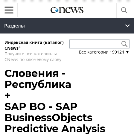
Разделы
Индексная книга (каталог)
CNews
*
Все категории
199124
▼
Получите все материалы
CNews по ключевому слову
Словения -
Республика
+
SAP BO - SAP
BusinessObjects
Predictive Analysis