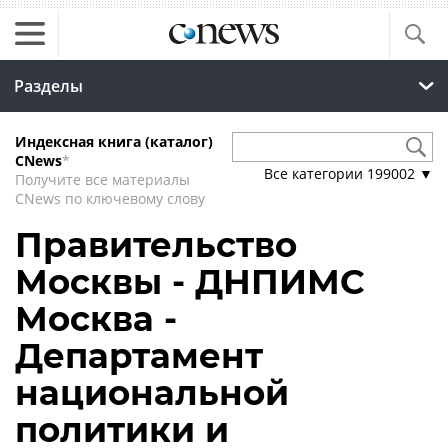
Разделы
Индексная книга (каталог)
CNews
*
Все категории
199002
▼
Получите все материалы
CNews по ключевому слову
Правительство
Москвы - ДНПИМС
Москва -
Департамент
национальной
политики и