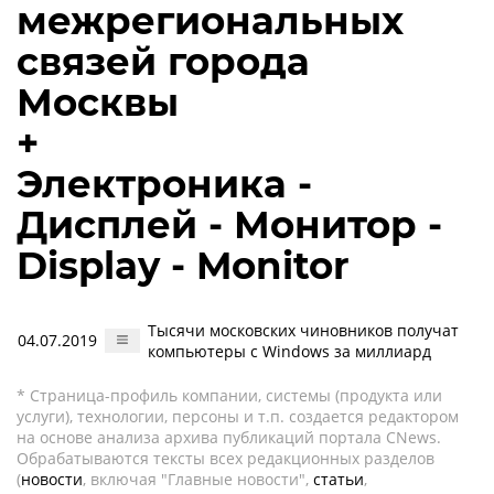
межрегиональных
связей города
Москвы
+
Электроника -
Дисплей - Монитор -
Display - Monitor
Тысячи московских чиновников получат
04.07.2019
компьютеры с Windows за миллиард
* Страница-профиль компании, системы (продукта или
услуги), технологии, персоны и т.п. создается редактором
на основе анализа архива публикаций портала CNews.
Обрабатываются тексты всех редакционных разделов
(
новости
, включая "Главные новости",
статьи
,