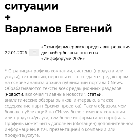
ситуации
+
Варламов Евгений
«Газинформсервис» представит решения
22.01.2026
для кибербезопасности на
«Инфофоруме-2026»
* Страница-профиль компании, системы (продукта или
услуги), технологии, персоны и т.п. создается редактором
на основе анализа архива публикаций портала CNews.
Обрабатываются тексты всех редакционных разделов
(
новости
, включая "Главные новости",
статьи
,
аналитические обзоры рынков, интервью, а также
содержание партнёрских проектов). Таким образом, чем
больше публикаций на CNews было с именем компании
или продукта/услуги, тем более информативен профиль.
Профиль может быть дополнен (обогащен) дополнительной
информацией, в т.ч. презентацией о компании или
продукте/услуге.