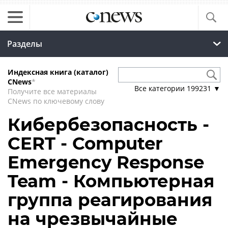
Разделы
Индексная книга (каталог)
CNews
*
Все категории
199231
▼
Получите все материалы
CNews по ключевому слову
Кибербезопасность -
CERT - Computer
Emergency Response
Team - Компьютерная
группа реагирования
на чрезвычайные