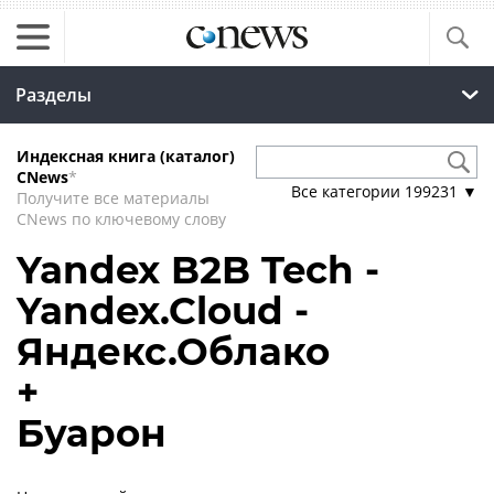
Разделы
Индексная книга (каталог)
CNews
*
Все категории
199231
▼
Получите все материалы
CNews по ключевому слову
Yandex B2B Tech -
Yandex.Cloud -
Яндекс.Облако
+
Буарон