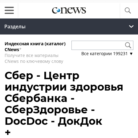
Разделы
Индексная книга (каталог)
CNews
*
Все категории
199231
▼
Получите все материалы
CNews по ключевому слову
Сбер - Центр
индустрии здоровья
Сбербанка -
СберЗдоровье -
DocDoc - ДокДок
+