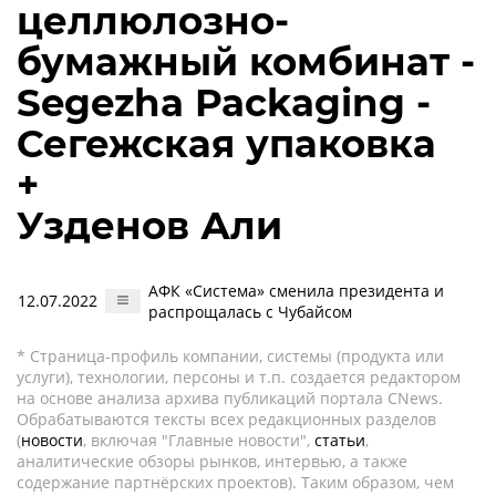
целлюлозно-
бумажный комбинат -
Segezha Packaging -
Сегежская упаковка
+
Узденов Али
АФК «Система» сменила президента и
12.07.2022
распрощалась с Чубайсом
* Страница-профиль компании, системы (продукта или
услуги), технологии, персоны и т.п. создается редактором
на основе анализа архива публикаций портала CNews.
Обрабатываются тексты всех редакционных разделов
(
новости
, включая "Главные новости",
статьи
,
аналитические обзоры рынков, интервью, а также
содержание партнёрских проектов). Таким образом, чем