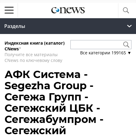
Разделы
Индексная книга (каталог)
CNews
*
Все категории
199165
▼
Получите все материалы
CNews по ключевому слову
АФК Система -
Segezha Group -
Сегежа Групп -
Сегежский ЦБК -
Сегежабумпром -
Сегежский