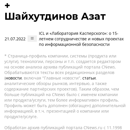
+
Шайхутдинов Азат
ICL и «Лаборатория Касперского»: о 15-
21.07.2022
летнем сотрудничестве и новых проектах
по информационной безопасности
* Страница-профиль компании, системы (продукта или
услуги), технологии, персоны и т.п. создается редактором
на основе анализа архива публикаций портала CNews.
Обрабатываются тексты всех редакционных разделов
(
новости
, включая "Главные новости",
статьи
,
аналитические обзоры рынков, интервью, а также
содержание партнёрских проектов). Таким образом, чем
больше публикаций на CNews было с именем компании
или продукта/услуги, тем более информативен профиль.
Профиль может быть дополнен (обогащен) дополнительной
информацией, в т.ч. презентацией о компании или
продукте/услуге.
Обработан архив публикаций портала CNews.ru c 11.1998