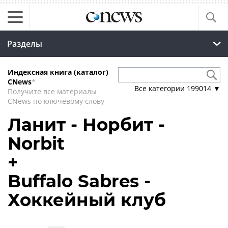
Разделы
Индексная книга (каталог)
CNews
*
Все категории
199014
▼
Получите все материалы
CNews по ключевому слову
Ланит - Норбит -
Norbit
+
Buffalo Sabres -
Хоккейный клуб