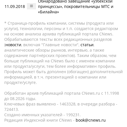
Обнародовано завещание «узбекской
11.09.2018
принцессы», покровительницы МТС и
«Билайна»
* Страница-профиль компании, системы (продукта или
услуги), технологии, персоны и т.п. создается редактором
на основе анализа архива публикаций портала CNews.
Обрабатываются тексты всех редакционных разделов
(
новости
, включая "Главные новости",
статьи
,
аналитические обзоры рынков, интервью, а также
содержание партнёрских проектов). Таким образом, чем
больше публикаций на CNews было с именем компании
или продукта/услуги, тем более информативен профиль.
Профиль может быть дополнен (обогащен) дополнительной
информацией, в т.ч. презентацией о компании или
продукте/услуге.
Обработан архив публикаций портала CNews.ru c 11.1998
до 08.2026 годы.
Ключевых фраз выявлено - 1463328, в очереди разбора -
724413.
Создано именных указателей - 199231.
Редакция Индексной книги CNews -
book@cnews.ru