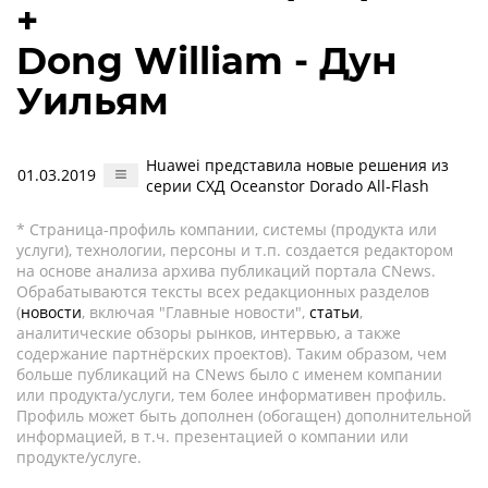
+
Dong William - Дун
Уильям
Huawei представила новые решения из
01.03.2019
серии СХД Oceanstor Dorado All-Flash
* Страница-профиль компании, системы (продукта или
услуги), технологии, персоны и т.п. создается редактором
на основе анализа архива публикаций портала CNews.
Обрабатываются тексты всех редакционных разделов
(
новости
, включая "Главные новости",
статьи
,
аналитические обзоры рынков, интервью, а также
содержание партнёрских проектов). Таким образом, чем
больше публикаций на CNews было с именем компании
или продукта/услуги, тем более информативен профиль.
Профиль может быть дополнен (обогащен) дополнительной
информацией, в т.ч. презентацией о компании или
продукте/услуге.