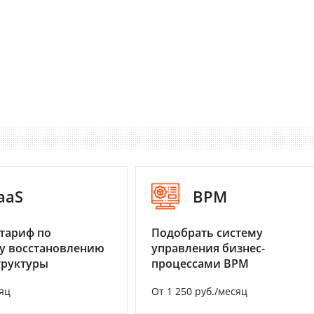
aaS
BPM
тариф по
Подобрать систему
у восстановлению
управления бизнес-
труктуры
процессами BPM
яц
От 1 250 руб./месяц