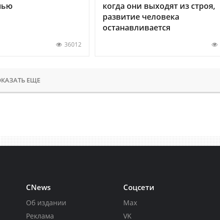
нью
когда они выходят из строя,
развитие человека
останавливается
36012
КАЗАТЬ ЕЩЕ
CNews
Соцсети
Об издании
Max
Реклама
VK