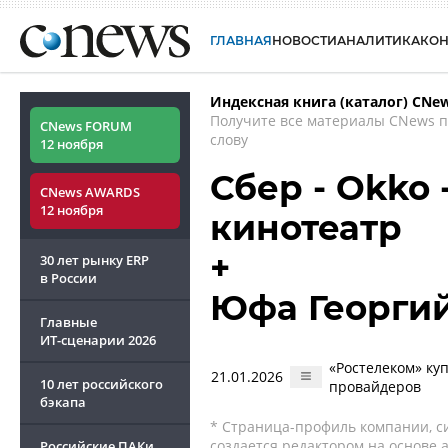
ГЛАВНАЯ
НОВОСТИ
АНАЛИТИКА
КО
Индексная книга (каталог) CNe
Получите все материалы CNews 
CNews FORUM
слову
12 ноября
Сбер - Okko 
CNews AWARDS
12 ноября
кинотеатр
+
30 лет рынку ERP
в России
Юфа Георги
Главные
ИТ-сценарии
2026
«Ростелеком» ку
21.01.2026
10 лет российского
провайдеров
бэкапа
* Страница-профиль компании, сис
создается редактором на основе
Российские ПАКи