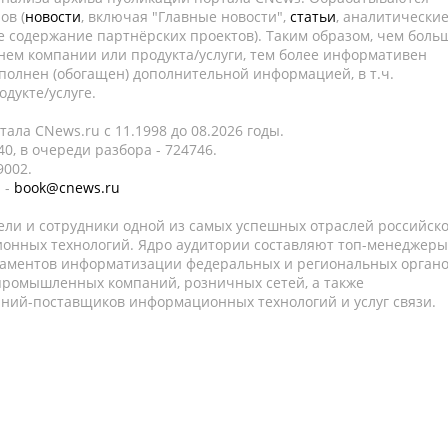
ов (
новости
, включая "Главные новости",
статьи
, аналитически
е содержание партнёрских проектов). Таким образом, чем боль
нем компании или продукта/услуги, тем более информативен
полнен (обогащен) дополнительной информацией, в т.ч.
дукте/услуге.
ала CNews.ru c 11.1998 до 08.2026 годы.
0, в очереди разбора - 724746.
9002.
 -
book@cnews.ru
ели и сотрудники одной из самых успешных отраслей российск
онных технологий. Ядро аудитории составляют топ-менеджеры
таментов информатизации федеральных и региональных орган
 промышленных компаний, розничных сетей, а также
аний-поставщиков информационных технологий и услуг связи.