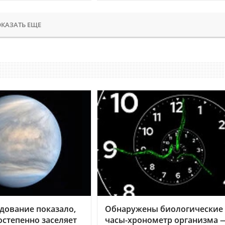
КАЗАТЬ ЕЩЕ
дование показало,
Обнаружены биологические
остепенно заселяет
часы-хронометр организма 