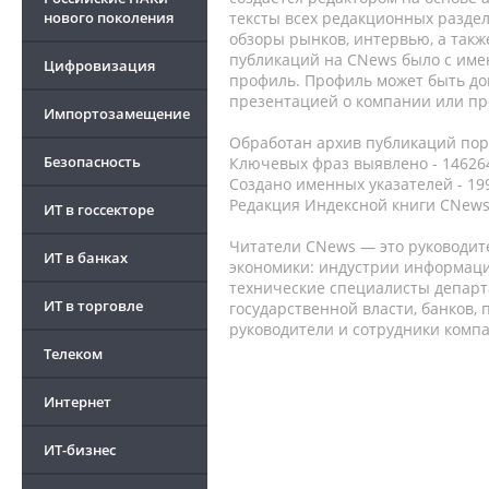
нового поколения
тексты всех редакционных раздел
обзоры рынков, интервью, а такж
публикаций на CNews было с име
Цифровизация
профиль. Профиль может быть до
презентацией о компании или про
Импортозамещение
Обработан архив публикаций порт
Безопасность
Ключевых фраз выявлено - 146264
Создано именных указателей - 19
Редакция Индексной книги CNews
ИТ в госсекторе
Читатели CNews — это руководит
ИТ в банках
экономики: индустрии информаци
технические специалисты депар
ИТ в торговле
государственной власти, банков,
руководители и сотрудники комп
Телеком
Интернет
ИТ-бизнес