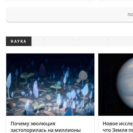
ПО
НАУКА
Почему эволюция
Новое иссле
застопорилась на миллионы
что Земля п