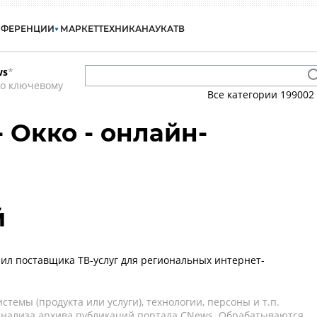
НФЕРЕНЦИИ
МАРКЕТ
ТЕХНИКА
НАУКА
ТВ
ws
*
по ключевому
Все категории
199002
- Окко - онлайн-
й
пил поставщика ТВ-услуг для региональных интернет-
темы (продукта или услуги), технологии, персоны и т.п.
 анализа архива публикаций портала CNews. Обрабатываются