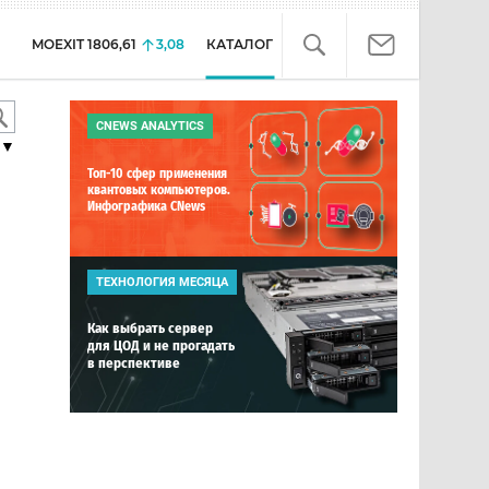
MOEXIT
1806,61
3,08
КАТАЛОГ
CNEWS ANALYTICS
▼
Топ-10 сфер применения
квантовых компьютеров.
Инфографика CNews
ТЕХНОЛОГИЯ МЕСЯЦА
Как выбрать сервер
для ЦОД и не прогадать
в перспективе