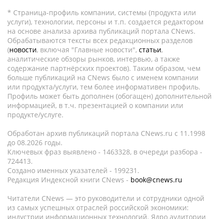
* Страница-профиль компании, системы (продукта или
услуги), технологии, персоны и т.п. создается редактором
на основе анализа архива публикаций портала CNews.
Обрабатываются тексты всех редакционных разделов
(
новости
, включая "Главные новости",
статьи
,
аналитические обзоры рынков, интервью, а также
содержание партнёрских проектов). Таким образом, чем
больше публикаций на CNews было с именем компании
или продукта/услуги, тем более информативен профиль.
Профиль может быть дополнен (обогащен) дополнительной
информацией, в т.ч. презентацией о компании или
продукте/услуге.
Обработан архив публикаций портала CNews.ru c 11.1998
до 08.2026 годы.
Ключевых фраз выявлено - 1463328, в очереди разбора -
724413.
Создано именных указателей - 199231.
Редакция Индексной книги CNews -
book@cnews.ru
Читатели CNews — это руководители и сотрудники одной
из самых успешных отраслей российской экономики:
индустрии информационных технологий. Ядро аудитории