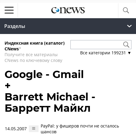
Разделы
Индексная книга (каталог)
CNews
*
Все категории
199231
▼
Получите все материалы
CNews по ключевому слову
Google - Gmail
+
Barrett Michael -
Барретт Майкл
PayPal: у фишеров почти не осталось
14.05.2007
шансов