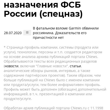
назначения ФСБ
России (спецназ)
В фатальном взломе Garmin обвинили
28.07.2020
россиянина. Доказательств его
причастности нет
* Страница-профиль компании, системы (продукта или
услуги), технологии, персоны и т.п. создается редактором
на основе анализа архива публикаций портала CNews.
Обрабатываются тексты всех редакционных разделов
(
новости
, включая "Главные новости",
статьи
,
аналитические обзоры рынков, интервью, а также
содержание партнёрских проектов). Таким образом, чем
больше публикаций на CNews было с именем компании
или продукта/услуги, тем более информативен профиль.
Профиль может быть дополнен (обогащен) дополнительной
информацией, в т.ч. презентацией о компании или
продукте/услуге.
Обработан архив публикаций портала CNews.ru c 11.1998