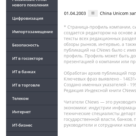
нового поколения
01.04.2003
China Unicom за
Цифровизация
* Страница-профиль компании, сис
Импортозамещение
создается редактором на основе
тексты всех редакционных раздел
обзоры рынков, интервью, а такж
Безопасность
публикаций на CNews было с име
профиль. Профиль может быть до
ИТ в госсекторе
презентацией о компании или про
ИТ в банках
Обработан архив публикаций порт
Ключевых фраз выявлено - 146314
Создано именных указателей - 19
ИТ в торговле
Редакция Индексной книги CNews
Телеком
Читатели CNews — это руководит
экономики: индустрии информаци
Интернет
технические специалисты депар
государственной власти, банков,
руководители и сотрудники комп
ИТ-бизнес