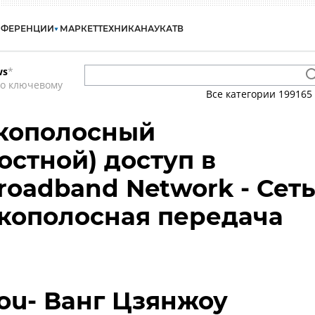
НФЕРЕНЦИИ
МАРКЕТ
ТЕХНИКА
НАУКА
ТВ
ws
*
по ключевому
Все категории
199165
кополосный
остной) доступ в
roadband Network - Сет
кополосная передача
ou- Ванг Цзянжоу