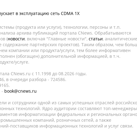
пускает в эксплуатацию сеть CDMA 1X
темы (продукта или услуги), технологии, персоны и т.п.
 анализа архива публикаций портала CNews. Обрабатываются
ов (
новости
, включая "Главные новости",
статьи
, аналитически
е содержание партнёрских проектов). Таким образом, чем боль
нем компании или продукта/услуги, тем более информативен
полнен (обогащен) дополнительной информацией, в т.ч.
дукте/услуге.
ала CNews.ru c 11.1998 до 08.2026 годы.
6, в очереди разбора - 724586.
9165.
 -
book@cnews.ru
ели и сотрудники одной из самых успешных отраслей российск
онных технологий. Ядро аудитории составляют топ-менеджеры
таментов информатизации федеральных и региональных орган
 промышленных компаний, розничных сетей, а также
аний-поставщиков информационных технологий и услуг связи.