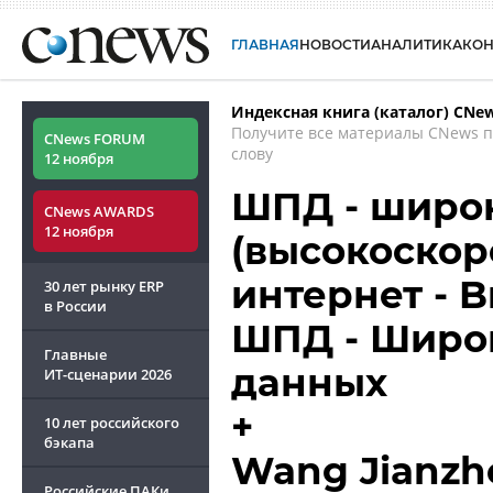
ГЛАВНАЯ
НОВОСТИ
АНАЛИТИКА
КО
Индексная книга (каталог) CNe
Получите все материалы CNews 
CNews FORUM
слову
12 ноября
ШПД - широ
CNews AWARDS
12 ноября
(высокоскор
интернет - B
30 лет рынку ERP
в России
ШПД - Широ
Главные
данных
ИТ-сценарии
2026
+
10 лет российского
бэкапа
Wang Jianzh
Российские ПАКи