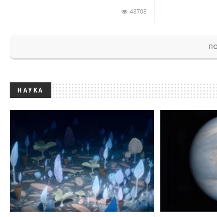
48708
ПО
НАУКА