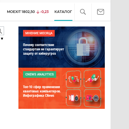
MOEXIT
1802,50
-0,23
КАТАЛОГ
МНЕНИЕ МЕСЯЦА
▼
Почему соответствие
стандартам не гарантирует
защиту от киберугроз
ь
CNEWS ANALYTICS
Топ-10 сфер применения
квантовых компьютеров.
Инфографика CNews