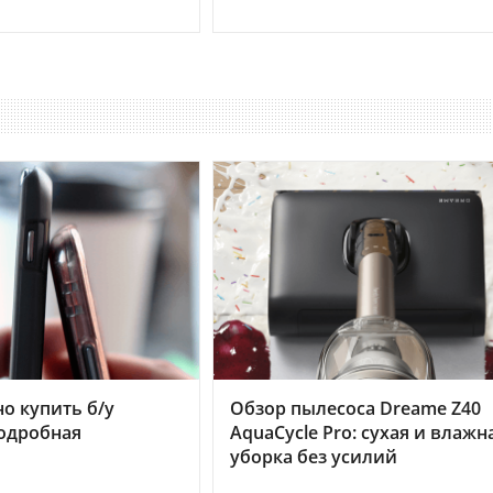
но купить б/у
Обзор пылесоса Dreame Z40
подробная
AquaCycle Pro: сухая и влажн
уборка без усилий