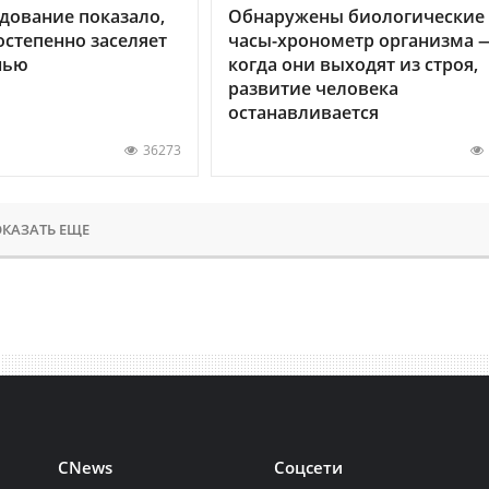
дование показало,
Обнаружены биологические
остепенно заселяет
часы-хронометр организма 
нью
когда они выходят из строя,
развитие человека
останавливается
36273
КАЗАТЬ ЕЩЕ
CNews
Соцсети