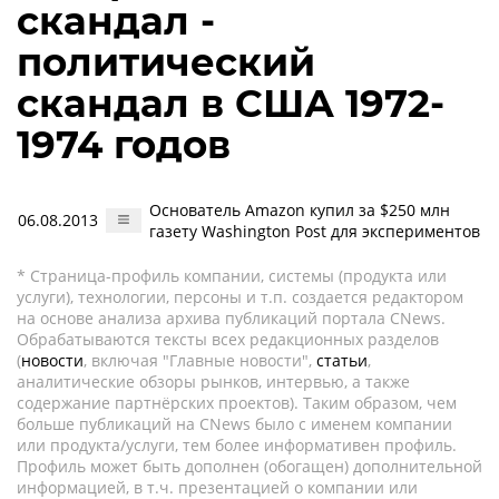
скандал -
политический
скандал в США 1972-
1974 годов
Основатель Amazon купил за $250 млн
06.08.2013
газету Washington Post для экспериментов
* Страница-профиль компании, системы (продукта или
услуги), технологии, персоны и т.п. создается редактором
на основе анализа архива публикаций портала CNews.
Обрабатываются тексты всех редакционных разделов
(
новости
, включая "Главные новости",
статьи
,
аналитические обзоры рынков, интервью, а также
содержание партнёрских проектов). Таким образом, чем
больше публикаций на CNews было с именем компании
или продукта/услуги, тем более информативен профиль.
Профиль может быть дополнен (обогащен) дополнительной
информацией, в т.ч. презентацией о компании или