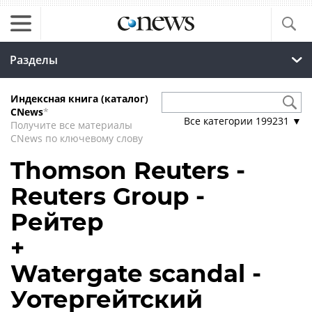
Разделы
Индексная книга (каталог)
CNews
*
Все категории
199231
▼
Получите все материалы
CNews по ключевому слову
Thomson Reuters -
Reuters Group -
Рейтер
+
Watergate scandal -
Уотергейтский