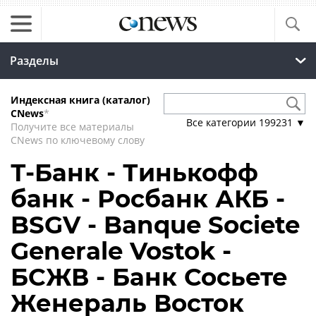
Разделы
Индексная книга (каталог)
CNews
*
Все категории
199231
▼
Получите все материалы
CNews по ключевому слову
Т-Банк - Тинькофф
банк - Росбанк АКБ -
BSGV - Banque Societe
Generale Vostok -
БСЖВ - Банк Сосьете
Женераль Восток