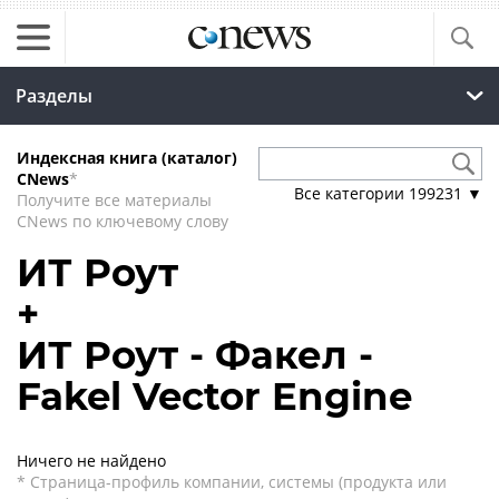
Разделы
Индексная книга (каталог)
CNews
*
Все категории
199231
▼
Получите все материалы
CNews по ключевому слову
ИТ Роут
+
ИТ Роут - Факел -
Fakel Vector Engine
Ничего не найдено
* Страница-профиль компании, системы (продукта или