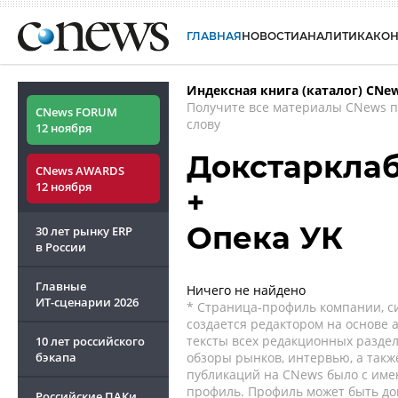
ГЛАВНАЯ
НОВОСТИ
АНАЛИТИКА
КО
Индексная книга (каталог) CNe
Получите все материалы CNews 
CNews FORUM
слову
12 ноября
Докстаркла
CNews AWARDS
12 ноября
+
Опека УК
30 лет рынку ERP
в России
Главные
Ничего не найдено
ИТ-сценарии
2026
* Страница-профиль компании, сис
создается редактором на основе
тексты всех редакционных раздел
10 лет российского
бэкапа
обзоры рынков, интервью, а такж
публикаций на CNews было с име
профиль. Профиль может быть до
Российские ПАКи