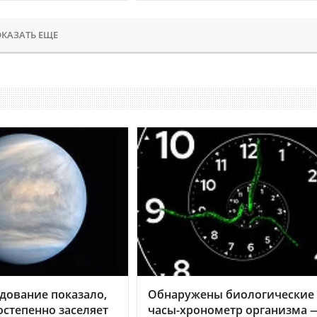
КАЗАТЬ ЕЩЕ
дование показало,
Обнаружены биологические
остепенно заселяет
часы-хронометр организма 