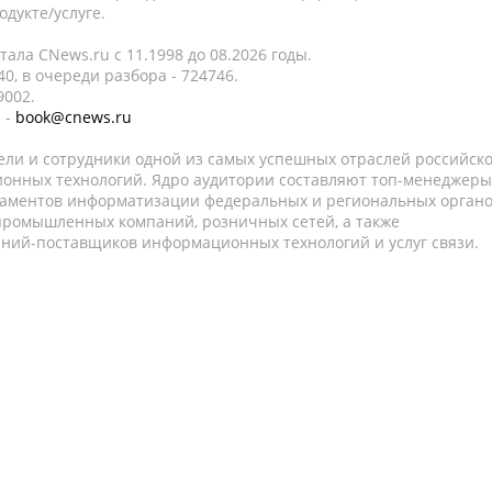
дукте/услуге.
ала CNews.ru c 11.1998 до 08.2026 годы.
0, в очереди разбора - 724746.
9002.
 -
book@cnews.ru
ели и сотрудники одной из самых успешных отраслей российск
онных технологий. Ядро аудитории составляют топ-менеджеры
таментов информатизации федеральных и региональных орган
 промышленных компаний, розничных сетей, а также
аний-поставщиков информационных технологий и услуг связи.