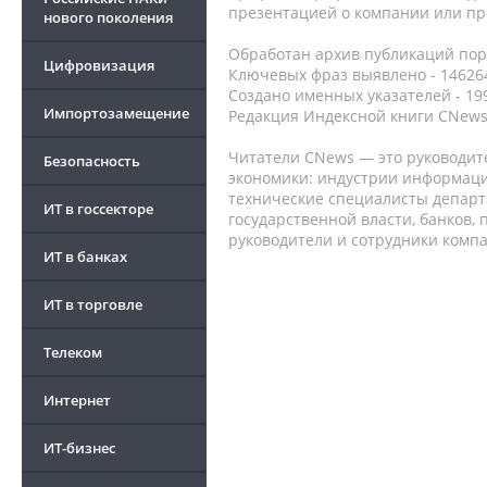
презентацией о компании или про
нового поколения
Обработан архив публикаций порт
Цифровизация
Ключевых фраз выявлено - 146264
Создано именных указателей - 19
Импортозамещение
Редакция Индексной книги CNews
Читатели CNews — это руководит
Безопасность
экономики: индустрии информаци
технические специалисты депар
ИТ в госсекторе
государственной власти, банков,
руководители и сотрудники комп
ИТ в банках
ИТ в торговле
Телеком
Интернет
ИТ-бизнес