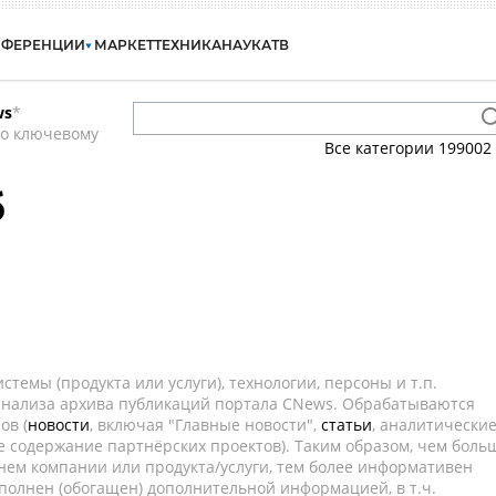
НФЕРЕНЦИИ
МАРКЕТ
ТЕХНИКА
НАУКА
ТВ
ws
*
по ключевому
Все категории
199002
б
темы (продукта или услуги), технологии, персоны и т.п.
 анализа архива публикаций портала CNews. Обрабатываются
ов (
новости
, включая "Главные новости",
статьи
, аналитически
е содержание партнёрских проектов). Таким образом, чем боль
нем компании или продукта/услуги, тем более информативен
полнен (обогащен) дополнительной информацией, в т.ч.