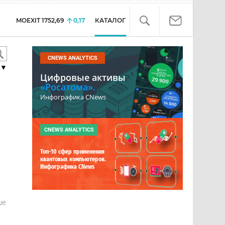
MOEXIT
1752,69
0,17
КАТАЛОГ
CNEWS ANALYTICS
▼
Цифровые активы
«Росатома».
Инфографика CNews
CNEWS ANALYTICS
Топ-10 сфер применения
квантовых компьютеров.
Инфографика CNews
е
ше