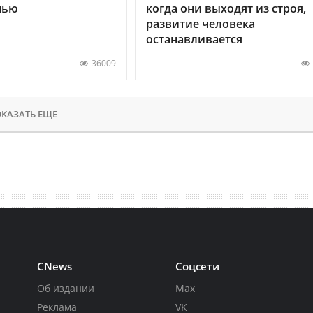
нью
когда они выходят из строя,
развитие человека
останавливается
36009
КАЗАТЬ ЕЩЕ
CNews
Соцсети
Об издании
Max
Реклама
VK