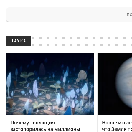
ПО
НАУКА
Почему эволюция
Новое иссле
застопорилась на миллионы
что Земля п