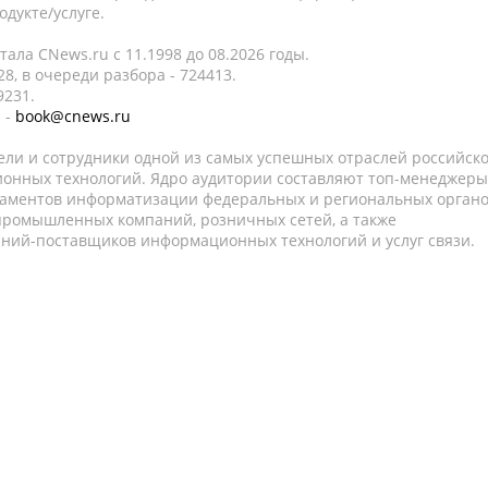
дукте/услуге.
ала CNews.ru c 11.1998 до 08.2026 годы.
8, в очереди разбора - 724413.
9231.
 -
book@cnews.ru
ели и сотрудники одной из самых успешных отраслей российск
онных технологий. Ядро аудитории составляют топ-менеджеры
таментов информатизации федеральных и региональных орган
 промышленных компаний, розничных сетей, а также
аний-поставщиков информационных технологий и услуг связи.