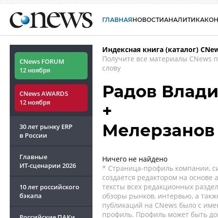
ГЛАВНАЯ
НОВОСТИ
АНАЛИТИКА
КО
Индексная книга (каталог) CNe
Получите все материалы CNews 
CNews FORUM
слову
12 ноября
Радов Влади
CNews AWARDS
12 ноября
+
Мелерзанов
30 лет рынку ERP
в России
Главные
Ничего не найдено
ИТ-сценарии
2026
* Страница-профиль компании, сис
создается редактором на основе
тексты всех редакционных раздел
10 лет российского
бэкапа
обзоры рынков, интервью, а такж
публикаций на CNews было с име
профиль. Профиль может быть до
Российские ПАКи