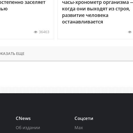
остепенно заселяет
часы-хронометр организма 
нью
когда они выходят из строя,
развитие человека
останавливается
36463
КАЗАТЬ ЕЩЕ
CNews
Соцсети
Об издании
Max