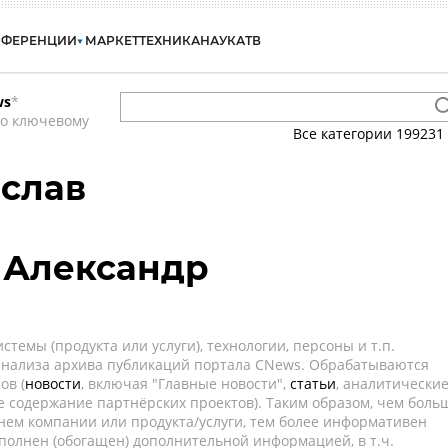
НФЕРЕНЦИИ
МАРКЕТ
ТЕХНИКА
НАУКА
ТВ
ws
*
по ключевому
Все категории
199231
слав
 Александр
темы (продукта или услуги), технологии, персоны и т.п.
 анализа архива публикаций портала CNews. Обрабатываются
ов (
новости
, включая "Главные новости",
статьи
, аналитически
е содержание партнёрских проектов). Таким образом, чем боль
нем компании или продукта/услуги, тем более информативен
полнен (обогащен) дополнительной информацией, в т.ч.