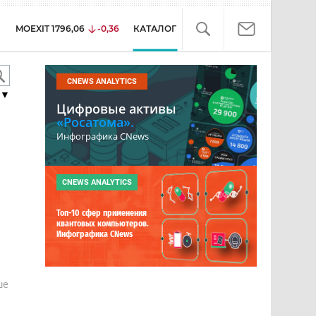
MOEXIT
1796,06
-0,36
КАТАЛОГ
CNEWS ANALYTICS
▼
Цифровые активы
«Росатома».
Инфографика CNews
CNEWS ANALYTICS
Топ-10 сфер применения
квантовых компьютеров.
Инфографика CNews
е
ше