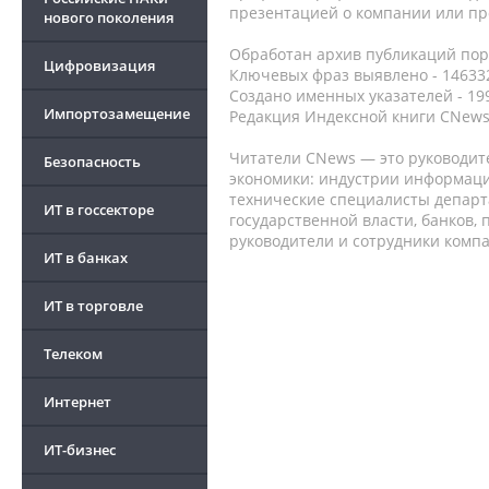
презентацией о компании или про
нового поколения
Обработан архив публикаций порт
Цифровизация
Ключевых фраз выявлено - 146332
Создано именных указателей - 19
Импортозамещение
Редакция Индексной книги CNews
Читатели CNews — это руководит
Безопасность
экономики: индустрии информаци
технические специалисты депар
ИТ в госсекторе
государственной власти, банков,
руководители и сотрудники комп
ИТ в банках
ИТ в торговле
Телеком
Интернет
ИТ-бизнес