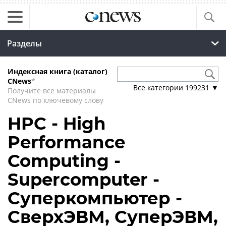
Разделы
Индексная книга (каталог)
CNews
*
Все категории
199231
▼
Получите все материалы
CNews по ключевому слову
HPC - High
Performance
Computing -
Supercomputer -
Суперкомпьютер -
СверхЭВМ, СуперЭВМ,