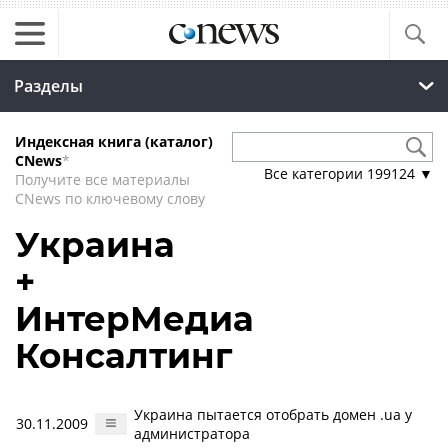
Разделы
Индексная книга (каталог)
CNews
*
Все категории
199124
▼
Получите все материалы
CNews по ключевому слову
Украина
+
ИнтерМедиа
Консалтинг
Украина пытается отобрать домен .ua у
30.11.2009
администратора