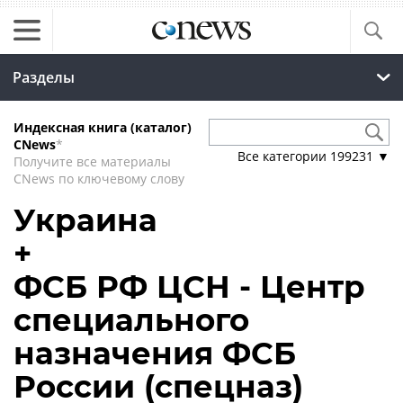
Разделы
Индексная книга (каталог)
CNews
*
Все категории
199231
▼
Получите все материалы
CNews по ключевому слову
Украина
+
ФСБ РФ ЦСН - Центр
специального
назначения ФСБ
России (спецназ)