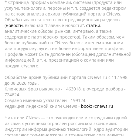
* Страница-профиль компании, системы (продукта или
услуги), технологии, персоны и т.п. создается редактором
на основе анализа архива публикаций портала CNews.
Обрабатываются тексты всех редакционных разделов
(
новости
, включая "Главные новости",
статьи
,
аналитические обзоры рынков, интервью, а также
содержание партнёрских проектов). Таким образом, чем
больше публикаций на CNews было с именем компании
или продукта/услуги, тем более информативен профиль.
Профиль может быть дополнен (обогащен) дополнительной
информацией, в т.ч. презентацией о компании или
продукте/услуге.
Обработан архив публикаций портала CNews.ru c 11.1998
до 08.2026 годы.
Ключевых фраз выявлено - 1463018, в очереди разбора -
724624.
Создано именных указателей - 199124.
Редакция Индексной книги CNews -
book@cnews.ru
Читатели CNews — это руководители и сотрудники одной
из самых успешных отраслей российской экономики:
индустрии информационных технологий. Ядро аудитории
составляют топ-менеджеры и технические специалисты