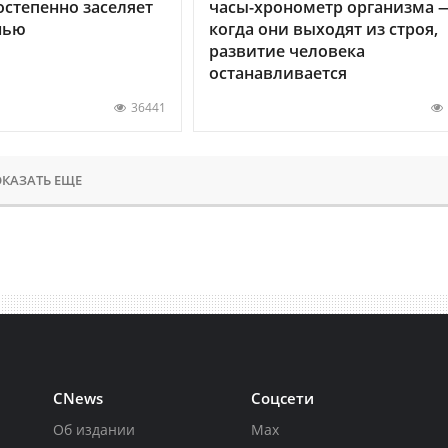
остепенно заселяет
часы-хронометр организма 
нью
когда они выходят из строя,
развитие человека
останавливается
36441
КАЗАТЬ ЕЩЕ
CNews
Соцсети
Об издании
Max