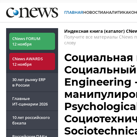
ГЛАВНАЯ
НОВОСТИ
АНАЛИТИКА
КО
Индексная книга (каталог) CNe
Получите все материалы CNews 
CNews FORUM
слову
12 ноября
Социальная 
CNews AWARDS
12 ноября
Социальный 
Engineering
30 лет рынку ERP
в России
манипулиро
Главные
Psychological
ИТ-сценарии
2026
Социотехнич
10 лет российского
бэкапа
Sociotechnica
Российские ПАКи