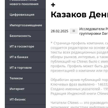
+
нового поколения
Казаков Ден
Цифровизация
Импортозамещение
Исследователи Po
28.02.2025
группировки Dar
Безопасность
* Страница-профиль компании, сис
ИТ в госсекторе
создается редактором на основе
тексты всех редакционных раздел
обзоры рынков, интервью, а такж
ИТ в банках
публикаций на CNews было с име
профиль. Профиль может быть до
ИТ в торговле
презентацией о компании или про
Телеком
Обработан архив публикаций порт
Ключевых фраз выявлено - 146332
Интернет
Создано именных указателей - 19
Редакция Индексной книги CNews
ИТ-бизнес
Читатели CNews — это руководит
экономики: индустрии информаци