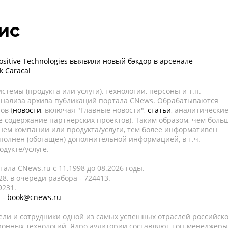
ис
sitive Technologies выявили новый бэкдор в арсенале
k Caracal
темы (продукта или услуги), технологии, персоны и т.п.
 анализа архива публикаций портала CNews. Обрабатываются
ов (
новости
, включая "Главные новости",
статьи
, аналитически
е содержание партнёрских проектов). Таким образом, чем боль
нем компании или продукта/услуги, тем более информативен
полнен (обогащен) дополнительной информацией, в т.ч.
дукте/услуге.
ала CNews.ru c 11.1998 до 08.2026 годы.
8, в очереди разбора - 724413.
9231.
 -
book@cnews.ru
ели и сотрудники одной из самых успешных отраслей российск
онных технологий. Ядро аудитории составляют топ-менеджеры