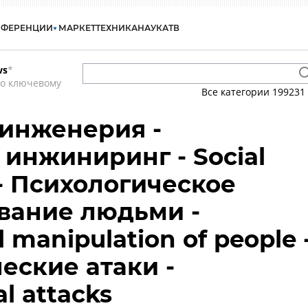
НФЕРЕНЦИИ
МАРКЕТ
ТЕХНИКА
НАУКА
ТВ
ws
*
по ключевому
Все категории
199231
инженерия -
инжиниринг - Social
 - Психологическое
вание людьми -
 manipulation of people 
еские атаки -
l attacks