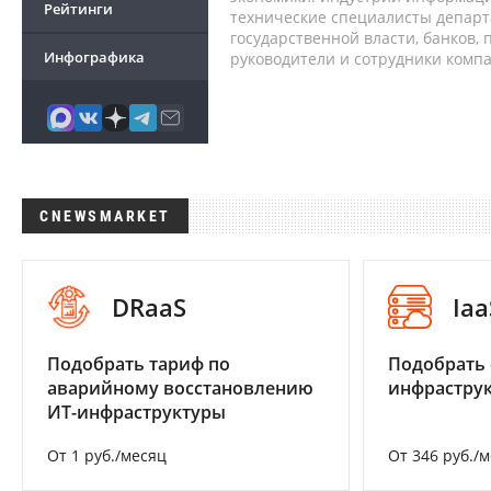
Рейтинги
технические специалисты депар
государственной власти, банков,
Инфографика
руководители и сотрудники комп
CNEWSMARKET
DRaaS
Iaa
Подобрать тариф по
Подобрать
аварийному восстановлению
инфраструк
ИТ-инфраструктуры
От 1 руб./месяц
От 346 руб./