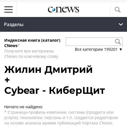
Разделы
Индексная книга (каталог)
CNews
*
Все категории
199201
▼
Получите все материалы
CNews по ключевому слову
Жилин Дмитрий
+
Cybear - КиберЩит
Ничего не найдено
* Страница-профиль компании, системы (продукта или
услуги), технологии, персоны и т.п. создается редактором
на основе анализа архива публикаций портала CNews.