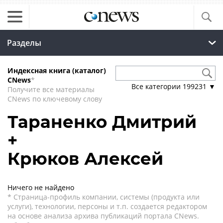
Разделы
Индексная книга (каталог)
CNews
*
Все категории
199231
▼
Получите все материалы
CNews по ключевому слову
Тараненко Дмитрий
+
Крюков Алексей
Ничего не найдено
* Страница-профиль компании, системы (продукта или
услуги), технологии, персоны и т.п. создается редактором
на основе анализа архива публикаций портала CNews.