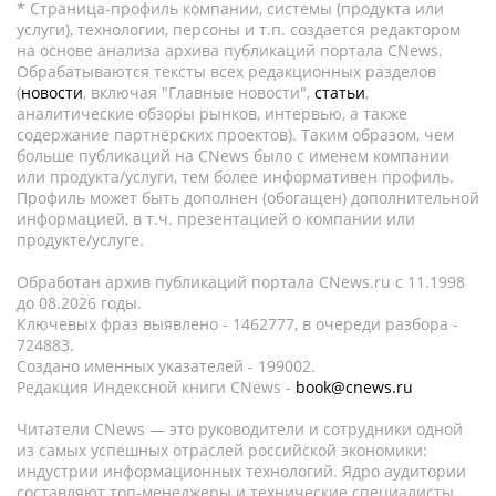
* Страница-профиль компании, системы (продукта или
услуги), технологии, персоны и т.п. создается редактором
на основе анализа архива публикаций портала CNews.
Обрабатываются тексты всех редакционных разделов
(
новости
, включая "Главные новости",
статьи
,
аналитические обзоры рынков, интервью, а также
содержание партнёрских проектов). Таким образом, чем
больше публикаций на CNews было с именем компании
или продукта/услуги, тем более информативен профиль.
Профиль может быть дополнен (обогащен) дополнительной
информацией, в т.ч. презентацией о компании или
продукте/услуге.
Обработан архив публикаций портала CNews.ru c 11.1998
до 08.2026 годы.
Ключевых фраз выявлено - 1462777, в очереди разбора -
724883.
Создано именных указателей - 199002.
Редакция Индексной книги CNews -
book@cnews.ru
Читатели CNews — это руководители и сотрудники одной
из самых успешных отраслей российской экономики:
индустрии информационных технологий. Ядро аудитории
составляют топ-менеджеры и технические специалисты