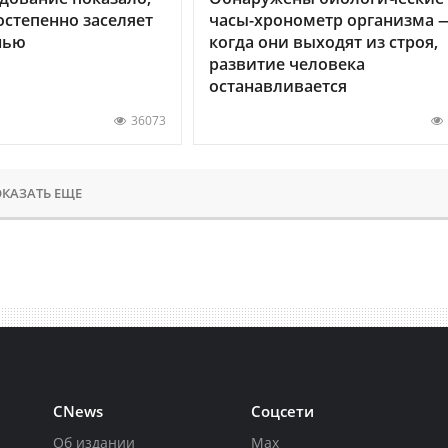
остепенно заселяет
часы-хронометр организма 
нью
когда они выходят из строя,
развитие человека
останавливается
36073
КАЗАТЬ ЕЩЕ
CNews
Соцсети
Об издании
Max