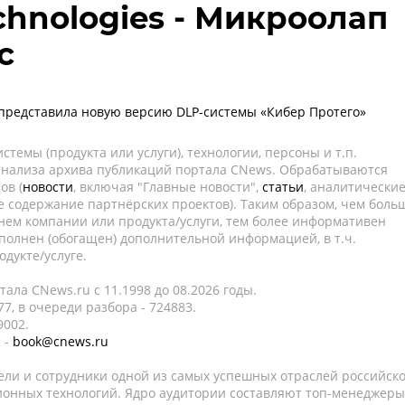
chnologies - Микроолап
с
представила новую версию DLP-системы «Кибер Протего»
темы (продукта или услуги), технологии, персоны и т.п.
 анализа архива публикаций портала CNews. Обрабатываются
ов (
новости
, включая "Главные новости",
статьи
, аналитически
е содержание партнёрских проектов). Таким образом, чем боль
нем компании или продукта/услуги, тем более информативен
полнен (обогащен) дополнительной информацией, в т.ч.
дукте/услуге.
ала CNews.ru c 11.1998 до 08.2026 годы.
7, в очереди разбора - 724883.
9002.
 -
book@cnews.ru
ели и сотрудники одной из самых успешных отраслей российск
онных технологий. Ядро аудитории составляют топ-менеджеры