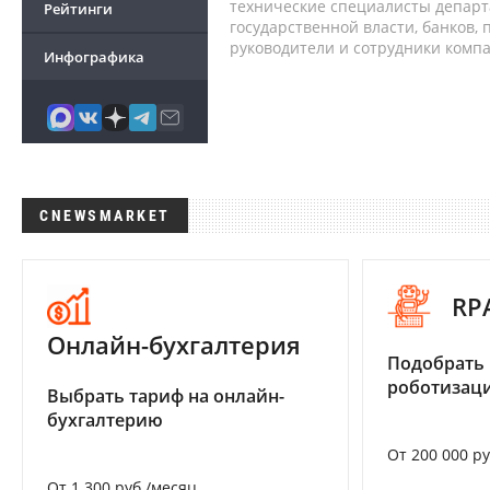
технические специалисты депар
Рейтинги
государственной власти, банков,
руководители и сотрудники комп
Инфографика
CNEWSMARKET
RP
Онлайн-бухгалтерия
Подобрать
роботизац
Выбрать тариф на онлайн-
бухгалтерию
От 200 000 р
От 1 300 руб./месяц