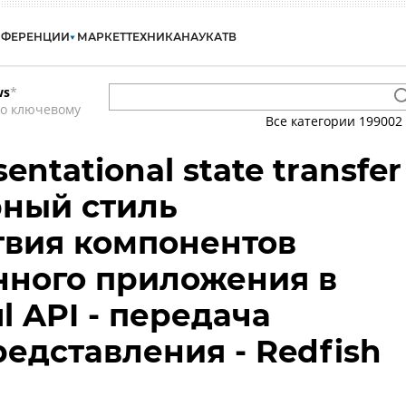
НФЕРЕНЦИИ
МАРКЕТ
ТЕХНИКА
НАУКА
ТВ
ws
*
по ключевому
Все категории
199002
entational state transfer
рный стиль
твия компонентов
нного приложения в
ul API - передача
редставления - Redfish