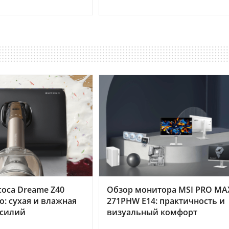
оса Dreame Z40
Обзор монитора MSI PRO MA
o: сухая и влажная
271PHW E14: практичность и
усилий
визуальный комфорт