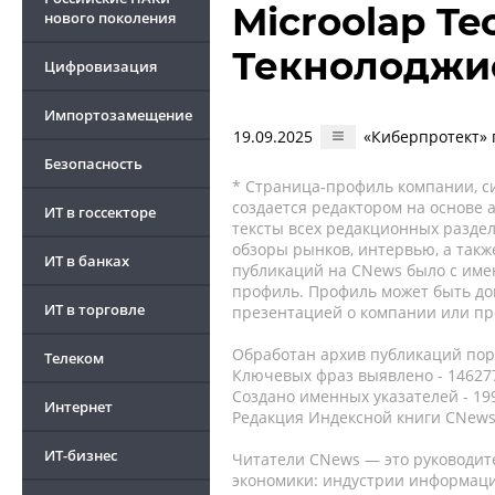
Microolap Te
нового поколения
Текнолоджи
Цифровизация
Импортозамещение
19.09.2025
«Киберпротект» 
Безопасность
* Страница-профиль компании, сис
создается редактором на основе
ИТ в госсекторе
тексты всех редакционных раздел
обзоры рынков, интервью, а такж
ИТ в банках
публикаций на CNews было с име
профиль. Профиль может быть до
ИТ в торговле
презентацией о компании или про
Обработан архив публикаций порт
Телеком
Ключевых фраз выявлено - 146277
Создано именных указателей - 19
Интернет
Редакция Индексной книги CNews
ИТ-бизнес
Читатели CNews — это руководит
экономики: индустрии информаци