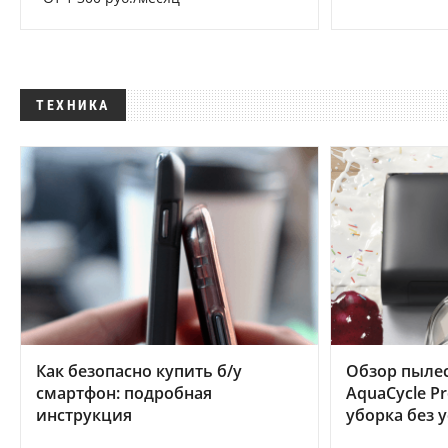
ТЕХНИКА
Как безопасно купить б/у
Обзор пылес
смартфон: подробная
AquaCycle Pr
инструкция
уборка без 