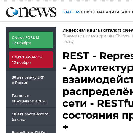
ГЛАВНАЯ
НОВОСТИ
АНАЛИТИКА
КО
Индексная книга (каталог) CNe
Получите все материалы CNews 
CNews FORUM
слову
12 ноября
REST - Repres
CNews AWARDS
12 ноября
- Архитекту
взаимодейс
30 лет рынку ERP
в России
распределё
Главные
сети - RESTf
ИТ-сценарии
2026
состояния п
10 лет российского
бэкапа
+
Российские ПАКи