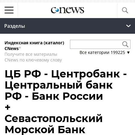
Разделы
Индексная книга (каталог)
CNews
*
Все категории
199225
▼
Получите все материалы
CNews по ключевому слову
ЦБ РФ - Центробанк -
Центральный банк
РФ - Банк России
+
Севастопольский
Морской Банк