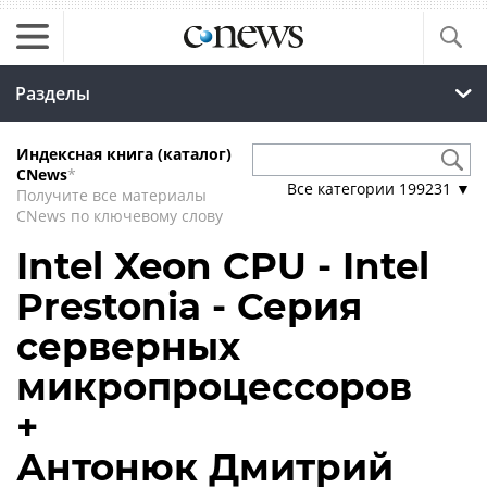
Разделы
Индексная книга (каталог)
CNews
*
Все категории
199231
▼
Получите все материалы
CNews по ключевому слову
Intel Xeon CPU - Intel
Prestonia - Серия
серверных
микропроцессоров
+
Антонюк Дмитрий