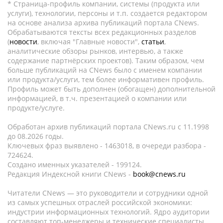
* Страница-профиль компании, системы (продукта или
услуги), технологии, персоны и т.п. создается редактором
на основе анализа архива публикаций портала CNews.
Обрабатываются тексты всех редакционных разделов
(
новости
, включая "Главные новости",
статьи
,
аналитические обзоры рынков, интервью, а также
содержание партнёрских проектов). Таким образом, чем
больше публикаций на CNews было с именем компании
или продукта/услуги, тем более информативен профиль.
Профиль может быть дополнен (обогащен) дополнительной
информацией, в т.ч. презентацией о компании или
продукте/услуге.
Обработан архив публикаций портала CNews.ru c 11.1998
до 08.2026 годы.
Ключевых фраз выявлено - 1463018, в очереди разбора -
724624.
Создано именных указателей - 199124.
Редакция Индексной книги CNews -
book@cnews.ru
Читатели CNews — это руководители и сотрудники одной
из самых успешных отраслей российской экономики:
индустрии информационных технологий. Ядро аудитории
составляют топ-менеджеры и технические специалисты