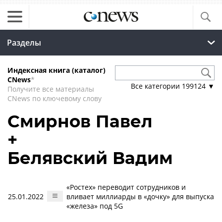
Разделы
Индексная книга (каталог)
CNews
*
Все категории
199124
▼
Получите все материалы
CNews по ключевому слову
Смирнов Павел
+
Белявский Вадим
«Ростех» переводит сотрудников и
25.01.2022
вливает миллиарды в «дочку» для выпуска
«железа» под 5G