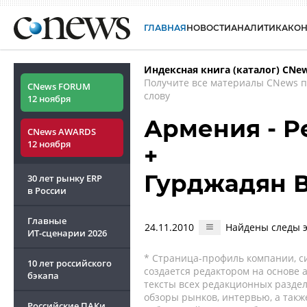
ГЛАВНАЯ
НОВОСТИ
АНАЛИТИКА
КО
Индексная книга (каталог) CNe
Получите все материалы CNews 
CNews FORUM
слову
12 ноября
Армения - Р
CNews AWARDS
12 ноября
+
Гурджадян 
30 лет рынку ERP
в России
Главные
24.11.2010
Найдены следы э
ИТ-сценарии
2026
* Страница-профиль компании, сис
10 лет российского
создается редактором на основе
бэкапа
тексты всех редакционных раздел
обзоры рынков, интервью, а такж
Российские ПАКи