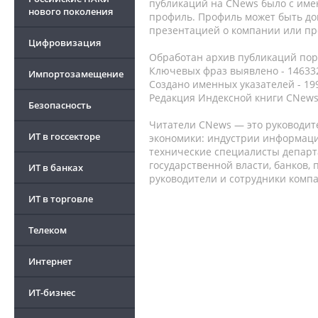
публикаций на CNews было с име
нового поколения
профиль. Профиль может быть до
презентацией о компании или про
Цифровизация
Обработан архив публикаций порт
Ключевых фраз выявлено - 146332
Импортозамещение
Создано именных указателей - 19
Редакция Индексной книги CNews
Безопасность
Читатели CNews — это руководит
ИТ в госсекторе
экономики: индустрии информаци
технические специалисты депар
государственной власти, банков,
ИТ в банках
руководители и сотрудники комп
ИТ в торговле
Телеком
Интернет
ИТ-бизнес