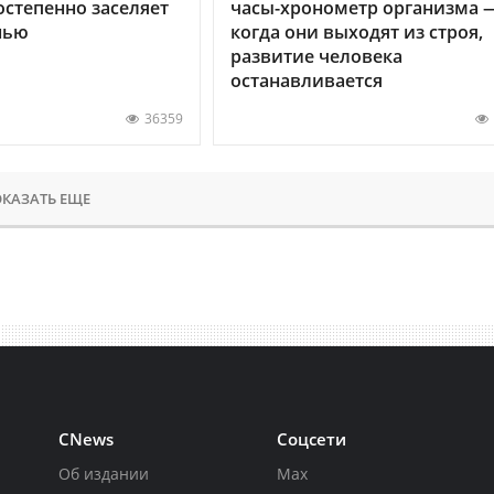
остепенно заселяет
часы-хронометр организма 
нью
когда они выходят из строя,
развитие человека
останавливается
36359
КАЗАТЬ ЕЩЕ
CNews
Соцсети
Об издании
Max