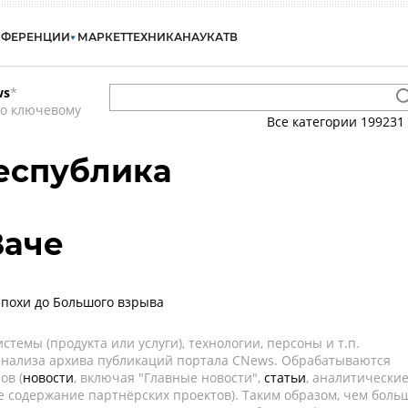
НФЕРЕНЦИИ
МАРКЕТ
ТЕХНИКА
НАУКА
ТВ
ws
*
по ключевому
Все категории
199231
еспублика
Ваче
похи до Большого взрыва
темы (продукта или услуги), технологии, персоны и т.п.
 анализа архива публикаций портала CNews. Обрабатываются
ов (
новости
, включая "Главные новости",
статьи
, аналитически
е содержание партнёрских проектов). Таким образом, чем боль