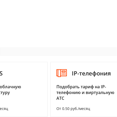
S
IP-телефония
 облачную
Подобрать тариф на IP-
туру
телефонию и виртуальную
АТС
месяц
От 0.50 руб./месяц