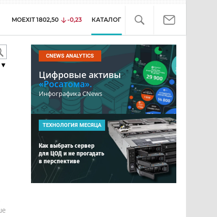
MOEXIT
1802,50
-0,23
КАТАЛОГ
CNEWS ANALYTICS
▼
Цифровые активы
«Росатома».
Инфографика CNews
ТЕХНОЛОГИЯ МЕСЯЦА
Как выбрать сервер
для ЦОД и не прогадать
в перспективе
е
ше