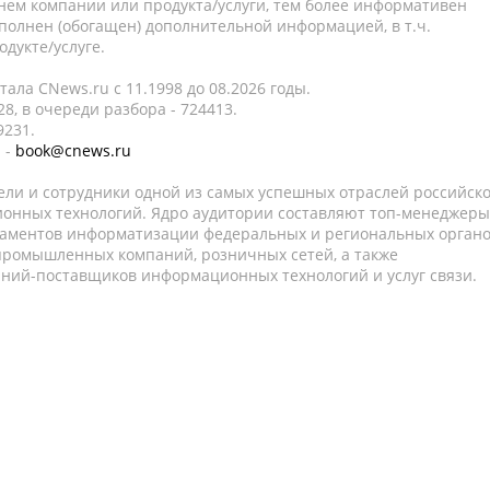
нем компании или продукта/услуги, тем более информативен
полнен (обогащен) дополнительной информацией, в т.ч.
дукте/услуге.
ала CNews.ru c 11.1998 до 08.2026 годы.
8, в очереди разбора - 724413.
9231.
 -
book@cnews.ru
ели и сотрудники одной из самых успешных отраслей российск
онных технологий. Ядро аудитории составляют топ-менеджеры
таментов информатизации федеральных и региональных орган
 промышленных компаний, розничных сетей, а также
аний-поставщиков информационных технологий и услуг связи.