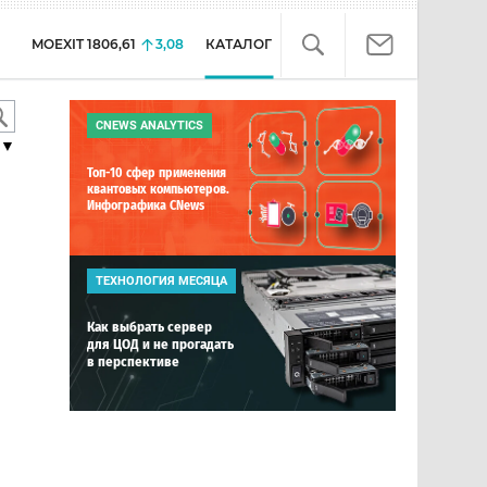
MOEXIT
1806,61
3,08
КАТАЛОГ
CNEWS ANALYTICS
▼
Топ-10 сфер применения
квантовых компьютеров.
Инфографика CNews
ТЕХНОЛОГИЯ МЕСЯЦА
Как выбрать сервер
для ЦОД и не прогадать
в перспективе