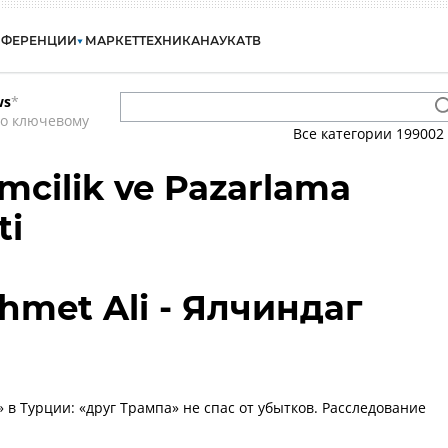
НФЕРЕНЦИИ
МАРКЕТ
ТЕХНИКА
НАУКА
ТВ
ws
*
по ключевому
Все категории
199002
mcilik ve Pazarlama
ti
hmet Ali - Ялчиндаг
 в Турции: «друг Трампа» не спас от убытков. Расследование