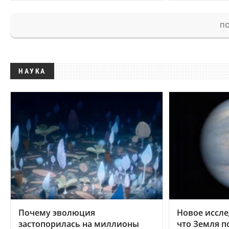
ПО
НАУКА
Почему эволюция
Новое иссле
застопорилась на миллионы
что Земля п