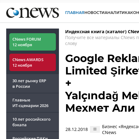
ГЛАВНАЯ
НОВОСТИ
АНАЛИТИКА
КО
Индексная книга (каталог) CNe
Получите все материалы CNews 
CNews FORUM
слову
12 ноября
Google Rekla
CNews AWARDS
12 ноября
Limited Şirke
+
30 лет рынку ERP
в России
Yalçındağ Me
Главные
Мехмет Али
ИТ-сценарии
2026
10 лет российского
бэкапа
Бизнес «Яндекса»
28.12.2018
CNews
Российские ПАКи