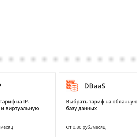
P
DBaaS
тариф на IP-
Выбрать тариф на облачну
 и виртуальную
базу данных
/месяц
От 0.80 руб./месяц