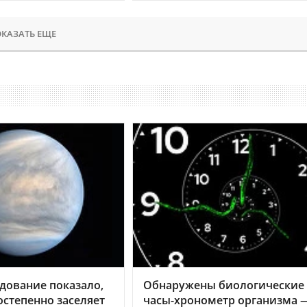
КАЗАТЬ ЕЩЕ
дование показало,
Обнаружены биологические
остепенно заселяет
часы-хронометр организма 