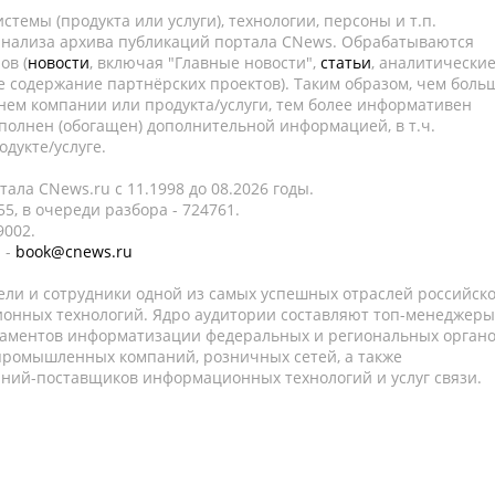
темы (продукта или услуги), технологии, персоны и т.п.
 анализа архива публикаций портала CNews. Обрабатываются
ов (
новости
, включая "Главные новости",
статьи
, аналитически
е содержание партнёрских проектов). Таким образом, чем боль
нем компании или продукта/услуги, тем более информативен
полнен (обогащен) дополнительной информацией, в т.ч.
дукте/услуге.
ала CNews.ru c 11.1998 до 08.2026 годы.
5, в очереди разбора - 724761.
9002.
 -
book@cnews.ru
ели и сотрудники одной из самых успешных отраслей российск
онных технологий. Ядро аудитории составляют топ-менеджеры
таментов информатизации федеральных и региональных орган
 промышленных компаний, розничных сетей, а также
аний-поставщиков информационных технологий и услуг связи.