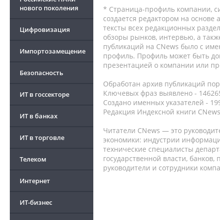
нового поколения
* Страница-профиль компании, сис
создается редактором на основе
тексты всех редакционных раздел
Цифровизация
обзоры рынков, интервью, а такж
публикаций на CNews было с име
Импортозамещение
профиль. Профиль может быть до
презентацией о компании или про
Безопасность
Обработан архив публикаций порт
Ключевых фраз выявлено - 146265
ИТ в госсекторе
Создано именных указателей - 19
Редакция Индексной книги CNews
ИТ в банках
Читатели CNews — это руководит
ИТ в торговле
экономики: индустрии информаци
технические специалисты депар
государственной власти, банков,
Телеком
руководители и сотрудники комп
Интернет
ИТ-бизнес