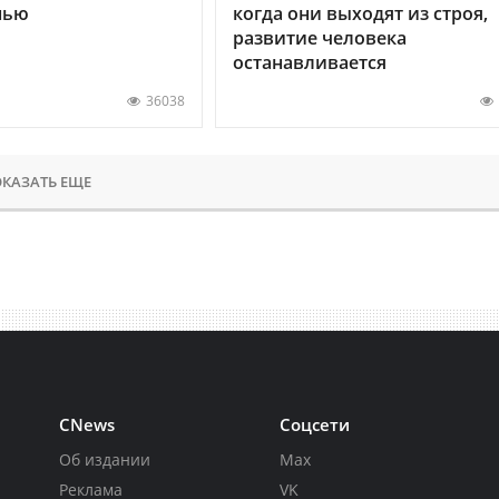
нью
когда они выходят из строя,
развитие человека
останавливается
36038
КАЗАТЬ ЕЩЕ
CNews
Соцсети
Об издании
Max
Реклама
VK