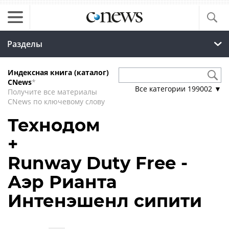
Разделы
Индексная книга (каталог)
CNews
*
Все категории
199002
▼
Получите все материалы
CNews по ключевому слову
Технодом
+
Runway Duty Free -
Аэр Рианта
Интенэшенл сипити