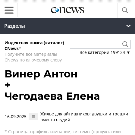
Разделы
Индексная книга (каталог)
CNews
*
Все категории
199124
▼
Получите все материалы
CNews по ключевому слову
Винер Антон
+
Чегодаева Елена
Жилье для айтишников: двушки и трешки
16.09.2025
вместо студий
* Страница-профиль компании, системы (продукта или