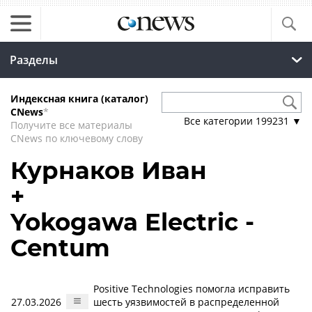
Разделы
Индексная книга (каталог)
CNews
*
Все категории
199231
▼
Получите все материалы
CNews по ключевому слову
Курнаков Иван
+
Yokogawa Electric -
Centum
Positive Technologies помогла исправить
27.03.2026
шесть уязвимостей в распределенной