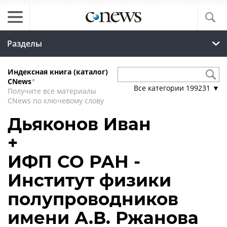
Разделы
Индексная книга (каталог)
CNews
*
Все категории
199231
▼
Получите все материалы
CNews по ключевому слову
Дьяконов Иван
+
ИФП СО РАН -
Институт физики
полупроводников
имени А.В. Ржанова