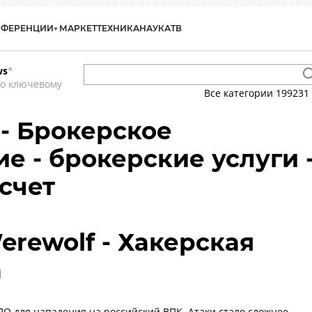
НФЕРЕНЦИИ
МАРКЕТ
ТЕХНИКА
НАУКА
ТВ
ws
*
по ключевому
Все категории
199231
- Брокерское
е - брокерские услуги 
счет
erewolf - Хакерская
а
ПО для нападения на российский ВПК. Атаки стало сложнее