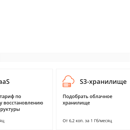
aaS
S3-хранилище
тариф по
Подобрать облачное
у восстановлению
хранилище
труктуры
яц
От 6,2 коп. за 1 Гб/месяц