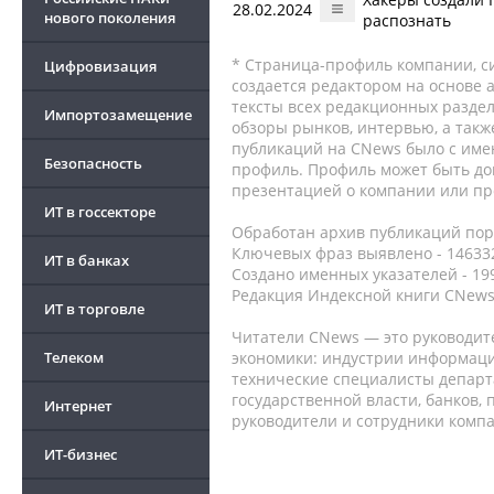
28.02.2024
нового поколения
распознать
* Страница-профиль компании, сис
Цифровизация
создается редактором на основе
тексты всех редакционных раздел
Импортозамещение
обзоры рынков, интервью, а такж
публикаций на CNews было с име
Безопасность
профиль. Профиль может быть до
презентацией о компании или про
ИТ в госсекторе
Обработан архив публикаций порт
Ключевых фраз выявлено - 146332
ИТ в банках
Создано именных указателей - 19
Редакция Индексной книги CNews
ИТ в торговле
Читатели CNews — это руководит
Телеком
экономики: индустрии информаци
технические специалисты депар
государственной власти, банков,
Интернет
руководители и сотрудники комп
ИТ-бизнес