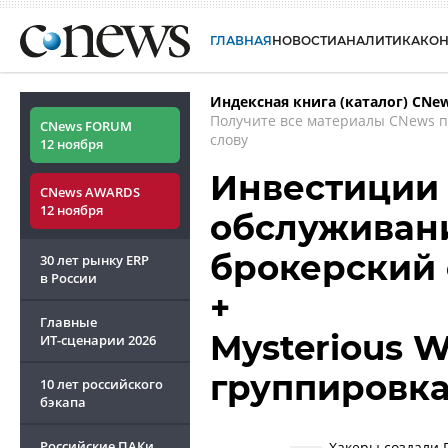
ГЛАВНАЯ
НОВОСТИ
АНАЛИТИКА
КО
Индексная книга (каталог) CNe
Получите все материалы CNews 
CNews FORUM
слову
12 ноября
Инвестиции 
CNews AWARDS
12 ноября
обслуживани
брокерский 
30 лет рынку ERP
в России
+
Главные
Mysterious W
ИТ-сценарии
2026
группировк
10 лет российского
бэкапа
Российские ПАКи
Хакеры создали 