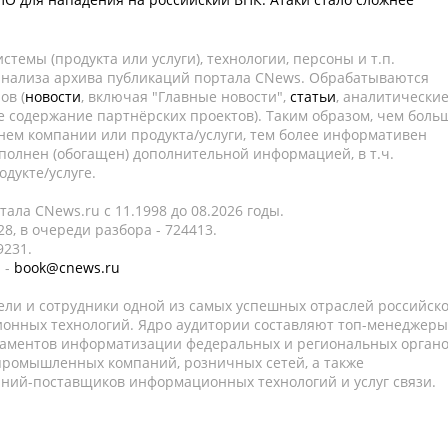
темы (продукта или услуги), технологии, персоны и т.п.
 анализа архива публикаций портала CNews. Обрабатываются
ов (
новости
, включая "Главные новости",
статьи
, аналитически
е содержание партнёрских проектов). Таким образом, чем боль
нем компании или продукта/услуги, тем более информативен
полнен (обогащен) дополнительной информацией, в т.ч.
дукте/услуге.
ала CNews.ru c 11.1998 до 08.2026 годы.
8, в очереди разбора - 724413.
9231.
 -
book@cnews.ru
ели и сотрудники одной из самых успешных отраслей российск
онных технологий. Ядро аудитории составляют топ-менеджеры
таментов информатизации федеральных и региональных орган
 промышленных компаний, розничных сетей, а также
аний-поставщиков информационных технологий и услуг связи.