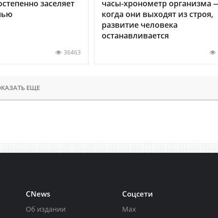
остепенно заселяет
часы-хронометр организма 
нью
когда они выходят из строя,
развитие человека
останавливается
36463
КАЗАТЬ ЕЩЕ
CNews
Соцсети
Об издании
Max