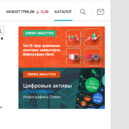
MOEXIT
1796,06
-0,36
КАТАЛОГ
CNEWS ANALYTICS
▼
Топ-10 сфер применения
квантовых компьютеров.
Инфографика CNews
CNEWS ANALYTICS
Цифровые активы
«Росатома».
Инфографика CNews
»