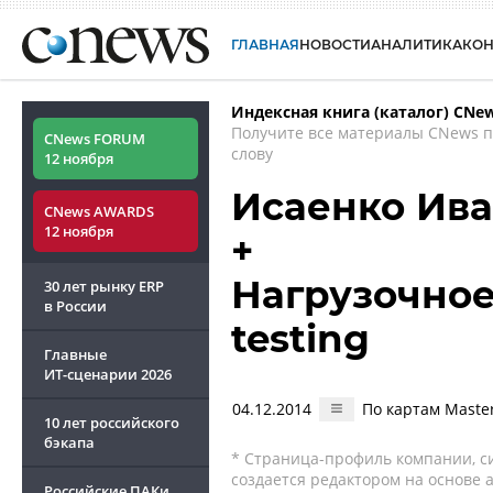
ГЛАВНАЯ
НОВОСТИ
АНАЛИТИКА
КО
Индексная книга (каталог) CNe
Получите все материалы CNews 
CNews FORUM
слову
12 ноября
Исаенко Ив
CNews AWARDS
12 ноября
+
Нагрузочное
30 лет рынку ERP
в России
testing
Главные
ИТ-сценарии
2026
04.12.2014
По картам Maste
10 лет российского
бэкапа
* Страница-профиль компании, сис
создается редактором на основе
Российские ПАКи