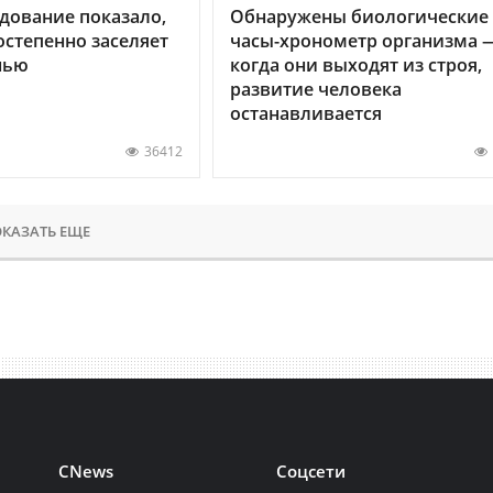
дование показало,
Обнаружены биологические
остепенно заселяет
часы-хронометр организма 
нью
когда они выходят из строя,
развитие человека
останавливается
36412
КАЗАТЬ ЕЩЕ
CNews
Соцсети