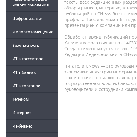
тексты всех редакционных раздел
нового поколения
обзоры рынков, интервью, а такж
публикаций на CNews было с име
Цифровизация
профиль. Профиль может быть до
презентацией о компании или про
Импортозамещение
Обработан архив публикаций порт
Ключевых фраз выявлено - 146332
Безопасность
Создано именных указателей - 19
Редакция Индексной книги CNews
ИТ в госсекторе
Читатели CNews — это руководит
экономики: индустрии информаци
ИТ в банках
технические специалисты депар
государственной власти, банков,
ИТ в торговле
руководители и сотрудники комп
Телеком
Интернет
ИТ-бизнес