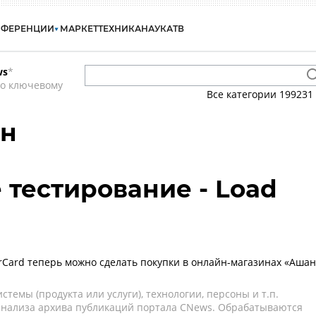
НФЕРЕНЦИИ
МАРКЕТ
ТЕХНИКА
НАУКА
ТВ
ws
*
по ключевому
Все категории
199231
ан
 тестирование - Load
rCard теперь можно сделать покупки в онлайн-магазинах «Ашан
темы (продукта или услуги), технологии, персоны и т.п.
 анализа архива публикаций портала CNews. Обрабатываются