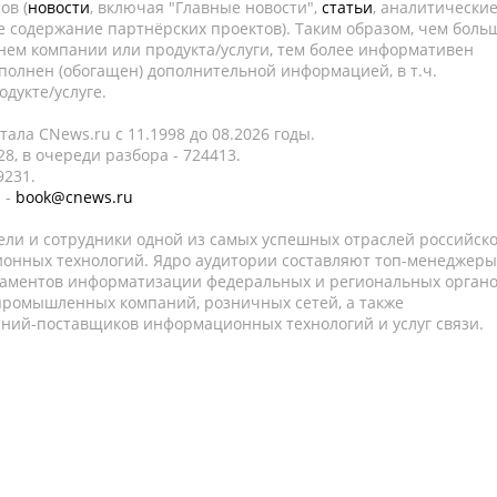
ов (
новости
, включая "Главные новости",
статьи
, аналитически
е содержание партнёрских проектов). Таким образом, чем боль
нем компании или продукта/услуги, тем более информативен
полнен (обогащен) дополнительной информацией, в т.ч.
дукте/услуге.
ала CNews.ru c 11.1998 до 08.2026 годы.
8, в очереди разбора - 724413.
9231.
 -
book@cnews.ru
ели и сотрудники одной из самых успешных отраслей российск
онных технологий. Ядро аудитории составляют топ-менеджеры
таментов информатизации федеральных и региональных орган
 промышленных компаний, розничных сетей, а также
аний-поставщиков информационных технологий и услуг связи.