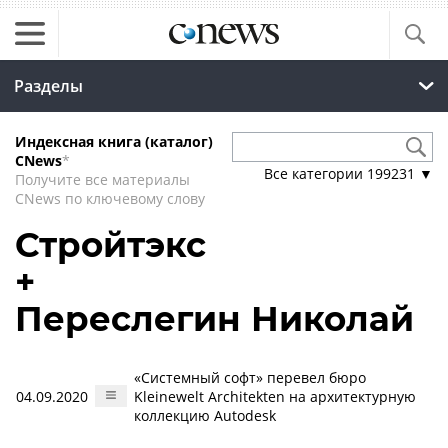
Разделы
Индексная книга (каталог)
CNews
*
Все категории
199231
▼
Получите все материалы
CNews по ключевому слову
Стройтэкс
+
Переслегин Николай
«Системный софт» перевел бюро
04.09.2020
Kleinewelt Аrchitekten на архитектурную
коллекцию Autodesk