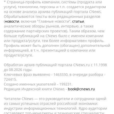
* Страница-профиль компании, системы (продукта или
услуги), технологии, персоны и т.п. создается редактором
на основе анализа архива публикаций портала CNews.
Обрабатываются тексты всех редакционных разделов
(
новости
, включая "Главные новости",
статьи
,
аналитические обзоры рынков, интервью, а также
содержание партнёрских проектов). Таким образом, чем
больше публикаций на CNews было с именем компании
или продукта/услуги, тем более информативен профиль.
Профиль может быть дополнен (обогащен) дополнительной
информацией, в т.ч. презентацией о компании или
продукте/услуге.
Обработан архив публикаций портала CNews.ru c 11.1998
до 08.2026 годы.
Ключевых фраз выявлено - 1463330, в очереди разбора -
724415.
Создано именных указателей - 199231.
Редакция Индексной книги CNews -
book@cnews.ru
Читатели CNews — это руководители и сотрудники одной
из самых успешных отраслей российской экономики:
индустрии информационных технологий. Ядро аудитории
составляют топ-менеджеры и технические специалисты