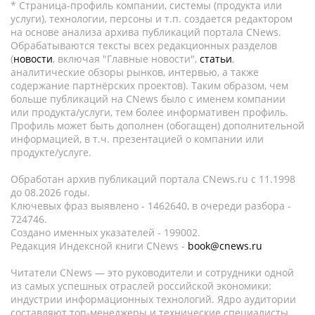
* Страница-профиль компании, системы (продукта или
услуги), технологии, персоны и т.п. создается редактором
на основе анализа архива публикаций портала CNews.
Обрабатываются тексты всех редакционных разделов
(
новости
, включая "Главные новости",
статьи
,
аналитические обзоры рынков, интервью, а также
содержание партнёрских проектов). Таким образом, чем
больше публикаций на CNews было с именем компании
или продукта/услуги, тем более информативен профиль.
Профиль может быть дополнен (обогащен) дополнительной
информацией, в т.ч. презентацией о компании или
продукте/услуге.
Обработан архив публикаций портала CNews.ru c 11.1998
до 08.2026 годы.
Ключевых фраз выявлено - 1462640, в очереди разбора -
724746.
Создано именных указателей - 199002.
Редакция Индексной книги CNews -
book@cnews.ru
Читатели CNews — это руководители и сотрудники одной
из самых успешных отраслей российской экономики:
индустрии информационных технологий. Ядро аудитории
составляют топ-менеджеры и технические специалисты