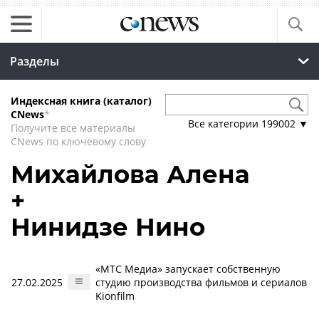
Разделы
Индексная книга (каталог)
CNews
*
Все категории
199002
▼
Получите все материалы
CNews по ключевому слову
Михайлова Алена
+
Нинидзе Нино
«МТС Медиа» запускает собственную
27.02.2025
студию производства фильмов и сериалов
Kionfilm